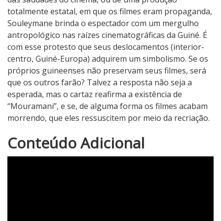
totalmente estatal, em que os filmes eram propaganda,
Souleymane brinda o espectador com um mergulho
antropológico nas raízes cinematográficas da Guiné. É
com esse protesto que seus deslocamentos (interior-
centro, Guiné-Europa) adquirem um simbolismo. Se os
próprios guineenses não preservam seus filmes, será
que os outros farão? Talvez a resposta não seja a
esperada, mas o cartaz reafirma a existência de
“Mouramani”, e se, de alguma forma os filmes acabam
morrendo, que eles ressuscitem por meio da recriação.
5
Conteúdo Adicional
N
o
t
a
d
o
C