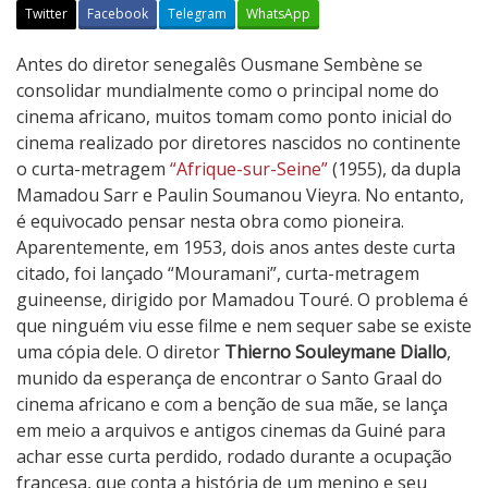
Twitter
Facebook
Telegram
WhatsApp
N
Antes do diretor senegalês Ousmane Sembène se
o
consolidar mundialmente como o principal nome do
C
cinema africano, muitos tomam como ponto inicial do
e
cinema realizado por diretores nascidos no continente
m
o curta-metragem
“Afrique-sur-Seine”
(1955), da dupla
i
Mamadou Sarr e Paulin Soumanou Vieyra. No entanto,
t
é equivocado pensar nesta obra como pioneira.
é
Aparentemente, em 1953, dois anos antes deste curta
r
citado, foi lançado “Mouramani”, curta-metragem
i
guineense, dirigido por Mamadou Touré. O problema é
o
que ninguém viu esse filme e nem sequer sabe se existe
d
uma cópia dele. O diretor
Thierno Souleymane Diallo
,
o
munido da esperança de encontrar o Santo Graal do
C
cinema africano e com a benção de sua mãe, se lança
i
em meio a arquivos e antigos cinemas da Guiné para
n
achar esse curta perdido, rodado durante a ocupação
e
francesa, que conta a história de um menino e seu