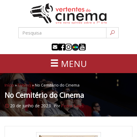
Uma
Pular
nova
para
opinião
o
sobre
conteúdo
a
sétima
arte
MENU
Início
»
Críticas
»
No Cemitério do Cinema
No Cemitério do Cinema
20 de junho de 2023
Por
Pedro Sales