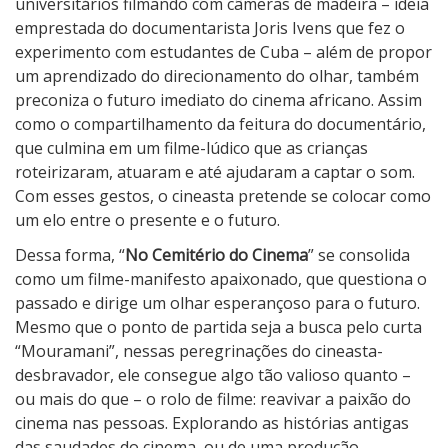
universitários filmando com câmeras de madeira – ideia
emprestada do documentarista Joris Ivens que fez o
experimento com estudantes de Cuba – além de propor
um aprendizado do direcionamento do olhar, também
preconiza o futuro imediato do cinema africano. Assim
como o compartilhamento da feitura do documentário,
que culmina em um filme-lúdico que as crianças
roteirizaram, atuaram e até ajudaram a captar o som.
Com esses gestos, o cineasta pretende se colocar como
um elo entre o presente e o futuro.
Dessa forma, “
No Cemitério do Cinema
” se consolida
como um filme-manifesto apaixonado, que questiona o
passado e dirige um olhar esperançoso para o futuro.
Mesmo que o ponto de partida seja a busca pelo curta
“Mouramani”, nessas peregrinações do cineasta-
desbravador, ele consegue algo tão valioso quanto –
ou mais do que – o rolo de filme: reavivar a paixão do
cinema nas pessoas. Explorando as histórias antigas
das saudades do cinema, ou de uma produção