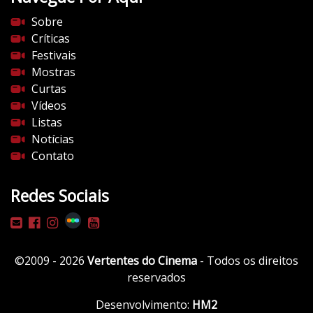
s
Sobre
d
Críticas
o
Festivais
c
Mostras
i
Curtas
n
Vídeos
e
Listas
m
Notícias
a
Contato
.
c
Redes Sociais
o
m
/
w
©2009 - 2026
Vertentes do Cinema
- Todos os direitos
p
reservados
-
c
Desenvolvimento:
HM2