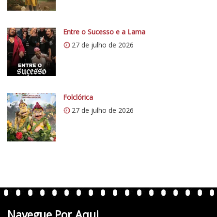
/
i
0
Entre o Sucesso e a Lama
.
27 de julho de 2026
w
p
.
c
o
Folclórica
m
27 de julho de 2026
/
v
e
r
t
e
n
t
Navegue Por Aqui
e