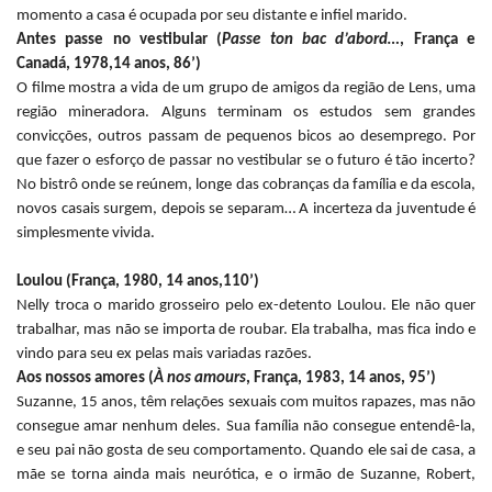
momento a casa é ocupada por seu distante e infiel marido.
Antes passe no vestibular (
Passe ton bac d’abord…
, França e
Canadá, 1978,14 anos, 86’)
O filme mostra a vida de um grupo de amigos da região de Lens, uma
região mineradora. Alguns terminam os estudos sem grandes
convicções, outros passam de pequenos bicos ao desemprego. Por
que fazer o esforço de passar no vestibular se o futuro é tão incerto?
No bistrô onde se reúnem, longe das cobranças da família e da escola,
novos casais surgem, depois se separam… A incerteza da juventude é
simplesmente vivida.
Loulou (França, 1980, 14 anos,110’)
Nelly troca o marido grosseiro pelo ex-detento Loulou. Ele não quer
trabalhar, mas não se importa de roubar. Ela trabalha, mas fica indo e
vindo para seu ex pelas mais variadas razões.
Aos nossos amores (
À nos amours
, França, 1983, 14 anos, 95’)
Suzanne, 15 anos, têm relações sexuais com muitos rapazes, mas não
consegue amar nenhum deles. Sua família não consegue entendê-la,
e seu pai não gosta de seu comportamento. Quando ele sai de casa, a
mãe se torna ainda mais neurótica, e o irmão de Suzanne, Robert,