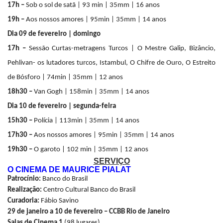
17h –
Sob o sol de satã | 93 min | 35mm | 16 anos
19h –
Aos nossos amores | 95min | 35mm | 14 anos
Dia 09 de fevereiro | domingo
17h –
Sessão
Curtas-metragens Turcos
| O Mestre Galip,
Bizâncio,
Pehlivan- os lutadores turcos, Istambul, O Chifre de Ouro, O Estreito
de Bósforo | 74min | 35mm | 12 anos
18h30 –
Van Gogh | 158min | 35mm | 14 anos
Dia 10 de fevereiro | segunda-feira
15h30 –
Polícia | 113min | 35mm | 14 anos
17h30 –
Aos nossos amores | 95min | 35mm | 14 anos
19h30 –
O garoto | 102 min | 35mm | 12 anos
SERVIÇO
O CINEMA DE MAURICE PIALAT
Patrocínio:
Banco do Brasil
Realização:
Centro Cultural Banco do Brasil
Curadoria:
Fábio Savino
29 de janeiro a 10 de fevereiro – CCBB
Rio de Janeiro
Salas de Cinema 1
(98 lugares)