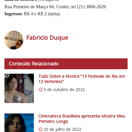
Rua Primeiro de Março 66, Centro, tel (21) 3808-2020
Ingresso:
R$ 4 e R$ 2 (meia).
Fabricio Duque
h
t
Conteúdo Relacionado
t
p
Tudo Sobre a Mostra “13 Festivais do Rio em
s
13 Vertentes”
:
5 de outubro de 2022
/
/
i
0
Cinemateca Brasileira apresenta Mostra Meu
Primeiro Longa
.
20 de julho de 2022
w