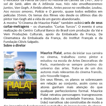
o vencedor da Palma de Ouro no Festival de Cannes de 1987,
Sob o
a
sol de Satã
, além de
A infância nua
,
Nós não envelheceremos
juntos
,
Van Gogh, A ferida aberta, Antes passe no vestibular, Loulou,
l
Aos nossos amores, Polícia
e
O garoto
, quase todos exibidos em
a
películas 35mm. Os temas dos filmes vão desde os últimos dias do
pintor Van Gogh até a vida de um garoto abandonado.
t
A mostra “O Cinema de Maurice Pialat” também exibirá
seis de seus
curtas-metragens
– os chamados “Curtas Turcos”. O evento é uma
realização do Centro Cultural Banco do Brasil com produção da Vai e
Vem Produções Culturais, apoio da Embaixada da França, Da
Cinemateca da Embaixada da França, do Institut Français e da
Fundação Clóvis Salgado.
Sobre o diretor
Maurice Pialat
, antes de iniciar sua carreira
no cinema, trabalhou como pintor e
estudou na escola de Artes Decorativas de
Paris, mantendo-se sempre próximo do
universo das artes. Trata-se de um dos
autores mais relevantes do cinema francês,
pós-Nouvelle Vague.
Em seus filmes, os planos se sobressaem
em relação ao conjunto, assim como os
atores ganham mais atenção do que
qualquer perfeccionismo formal. Maurice
Pialat retratou personagens transgressores
e deslocados da sociedade francesa. Suas
(não) narrativas são construídas de modo a