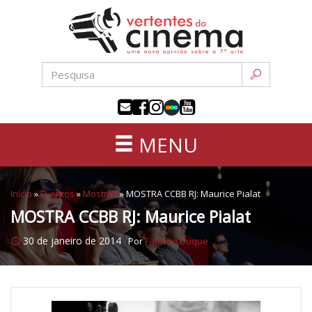
Uma
Pular
nova
para
opinião
o
sobre
conteúdo
a
sétima
arte
MENU
Início
»
Eventos
»
Mostras
»
MOSTRA CCBB RJ: Maurice Pialat
MOSTRA CCBB RJ: Maurice Pialat
30 de janeiro de 2014
Por
Fabricio Duque