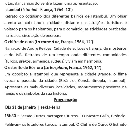
lutas, dançarinas do ventre fazem uma apresentação.
Istambul (
Istanbul
, França, 1964, 13’)
Retrato do cotidiano dos diferentes bairros de Istambul. Um olhar
atento ao cotidiano da cidade, distante das atrações turísticas e
voltado para os habitantes, para o comércio, as atividades praticadas
na rua e a circulação de pessoas.
O chifre de ouro (
La corne d’or
, França, 1964, 12’)
Narração de André Reybaz. Cidade de sultões e haréns, de mosteiros
e do Islã. Retratos de um tempo onde diferentes comunidades
(turcos, gregos, armênios, judeus) viviam em harmonia.
O estreito de Bósforo (
Le Bosphore
, França, 1962, 14’)
Em oposição a Istambul que representa a cidade grande, o filme
evoca o passado da cidade (Bizâncio, Constantinopla, Istambul).
Apresenta as mais diversas localidades, monumentos presentes na
região e os símbolos da sua história.
Programação
Dia 31 de janeiro | sexta-feira
15h30 –
Sessão
Curtas-metragens Turcos
| O Mestre Galip,
Bizâncio,
Pehlivan- os lutadores turcos, Istambul, O Chifre de Ouro, O Estreito