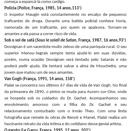
começa a espancá-la como castigo.
Polícia (
Police
, França, 1985, 14 anos,113’)
O inspetor Maugin está constantemente no encalço de pequenos
traficantes de droga. Durante uma batida policial conhece Noria,
namorada de um traficante, por quem se apaixona. Tornam-se
amantes e ela passa a correr risco de vida.
Sob o sol de satã (
Sous le soleil de Satan
, França, 1987, 16 anos,93’)
Dossignan é um sacerdote muito zeloso de uma paróquia rural. O seu
superior Menou-Segrais sempre tenta ajudá-lo em suas dúvidas,
porém, numa ocasião Dossignan será tentado pelo Satanás e não
poderá pedir ajuda. Ele tentará salvar a alma de Mouchette, uma
jovem que matou um de seus amantes.
Van Gogh (França, 1991, 14 anos, 158’)
Pialat se concentra nos últimos 67 dias de vida de Van Gogh. No final
da primavera de 1890, o pintor se muda para
Auvers-sur-Oise
, onde
se hospeda sob os cuidados do Dr. Gachet. Acompanhamos seu
envolvimento amoroso com a filha do Dr. Gachet e seu
relacionamento conturbado com o irmão Theo. Com uma linda
fotografia que remete às obras de Renoir e Manet, Pialat realiza um
fascinante retrato da vida íntima e do cotidiano desse genial artista.
O garoto (Le Garçu, França, 1995, 12 anos, 102’)