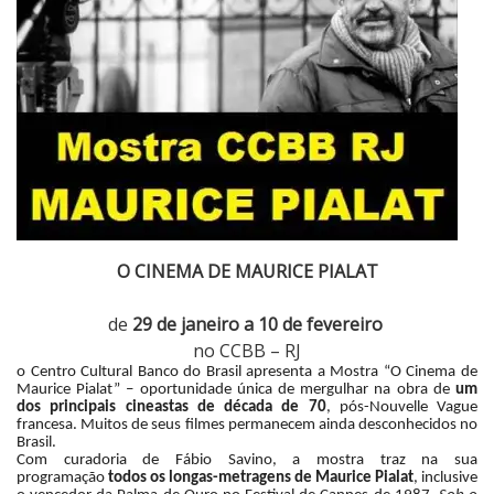
T
R
A
C
C
B
B
R
J
:
O CINEMA DE MAURICE PIALAT
M
a
de
29 de janeiro a 10 de fevereiro
u
no CCBB – RJ
r
o Centro Cultural Banco do Brasil apresenta a Mostra “O Cinema de
i
Maurice Pialat” – oportunidade única de mergulhar na obra de
um
c
dos principais cineastas de década de 70
, pós-Nouvelle Vague
francesa. Muitos de seus filmes permanecem ainda desconhecidos no
e
Brasil.
P
Com curadoria de Fábio Savino, a mostra traz na sua
programação
todos os longas-metragens de Maurice Pialat
, inclusive
i