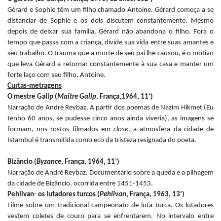
Gérard e Sophie têm um filho chamado Antoine. Gérard começa a se
distanciar de Sophie e os dois discutem constantemente. Mesmo
depois de deixar sua família, Gérard não abandona o filho. Fora o
tempo que passa com a criança, divide sua vida entre suas amantes e
seu trabalho. O trauma que a morte de seu pai lhe causou, é o motivo
que leva Gérard a retornar constantemente à sua casa e manter um
forte laço com seu filho, Antoine.
Curtas-metragens
O mestre Galip (
Maître Galip
, França,1964, 11’)
Narração de André Reybaz. A partir dos poemas de Nazim Hikmet (Eu
tenho 60 anos, se pudesse cinco anos ainda viveria), as imagens se
formam, nos rostos filmados em
close
, a atmosfera da cidade de
Istambul é transmitida como eco da tristeza resignada do poeta.
Bizâncio (
Byzance
, França, 1964, 11’)
Narração de André Reybaz. Documentário sobre a queda e a pilhagem
da cidade de Bizâncio, ocorrida entre 1451-1453.
Pehlivan- os lutadores turcos (
Pehlivan
, França, 1963, 13’)
Filme sobre um tradicional campeonato de luta turca. Os lutadores
vestem coletes de couro para se enfrentarem. No intervalo entre