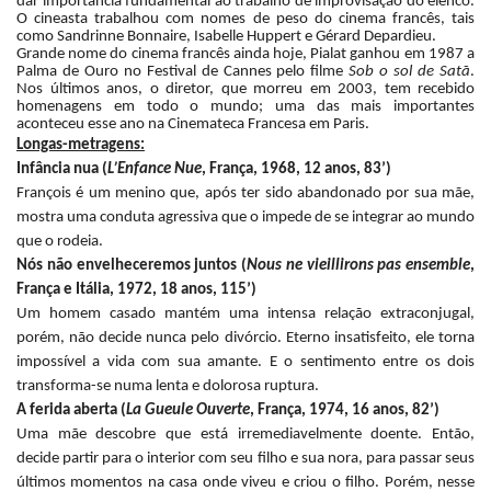
dar importância fundamental ao trabalho de improvisação do elenco.
O cineasta trabalhou com nomes de peso do cinema francês, tais
como Sandrinne Bonnaire, Isabelle Huppert e Gérard Depardieu.
Grande nome do cinema francês ainda hoje, Pialat ganhou em 1987 a
Palma de Ouro no Festival de Cannes pelo filme
Sob o sol de Satã
.
Nos últimos anos, o diretor, que morreu em 2003, tem recebido
homenagens em todo o mundo; uma das mais importantes
aconteceu esse ano na Cinemateca Francesa em Paris.
Longas-metragens:
Infância nua (
L’Enfance Nue
, França, 1968, 12 anos, 83’)
François é um menino que, após ter sido abandonado por sua mãe,
mostra uma conduta agressiva que o impede de se integrar ao mundo
que o rodeia.
Nós não envelheceremos juntos (
Nous ne vieillirons pas ensemble
,
França e Itália, 1972, 18 anos, 115’)
Um homem casado mantém uma intensa relação extraconjugal,
porém, não decide nunca pelo divórcio. Eterno insatisfeito, ele torna
impossível a vida com sua amante. E o sentimento entre os dois
transforma-se numa lenta e dolorosa ruptura.
A ferida aberta (
La Gueule Ouverte
, França, 1974, 16 anos, 82’)
Uma mãe descobre que está irremediavelmente doente. Então,
decide partir para o interior com seu filho e sua nora, para passar seus
últimos momentos na casa onde viveu e criou o filho. Porém, nesse