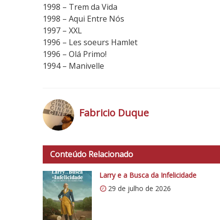
1998 – Trem da Vida
1998 – Aqui Entre Nós
1997 – XXL
1996 – Les soeurs Hamlet
1996 – Olá Primo!
1994 – Manivelle
Fabricio Duque
h
t
Conteúdo Relacionado
t
p
Larry e a Busca da Infelicidade
s
29 de julho de 2026
:
/
/