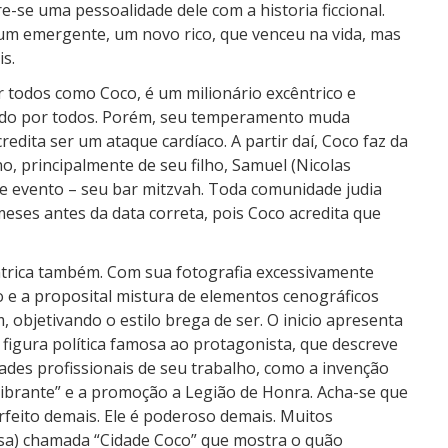
e-se uma pessoalidade dele com a historia ficcional.
m emergente, um novo rico, que venceu na vida, mas
s.
 todos como Coco, é um milionário excêntrico e
do por todos. Porém, seu temperamento muda
dita ser um ataque cardíaco. A partir daí, Coco faz da
o, principalmente de seu filho, Samuel (Nicolas
e evento – seu bar mitzvah. Toda comunidade judia
eses antes da data correta, pois Coco acredita que
ntrica também. Com sua fotografia excessivamente
o e a proposital mistura de elementos cenográficos
 objetivando o estilo brega de ser. O inicio apresenta
figura política famosa ao protagonista, que descreve
dades profissionais de seu trabalho, como a invenção
ibrante” e a promoção a Legião de Honra. Acha-se que
feito demais. Ele é poderoso demais. Muitos
casa) chamada “Cidade Coco” que mostra o quão