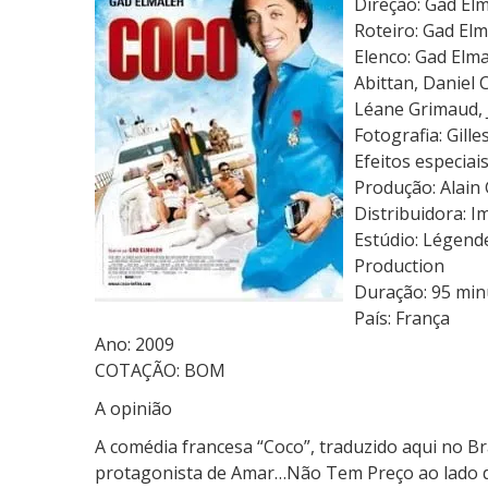
Direção: Gad El
i
Roteiro: Gad Elm
s
Elenco: Gad Elma
Q
Abittan, Daniel 
u
Léane Grimaud, 
e
Fotografia: Gill
o
Efeitos especiai
M
Produção: Alain
á
Distribuidora: I
x
Estúdio: Légende
i
Production
m
Duração: 95 min
o
País: França
Ano: 2009
COTAÇÃO: BOM
A opinião
A comédia francesa “Coco”, traduzido aqui no B
protagonista de Amar…Não Tem Preço ao lado d