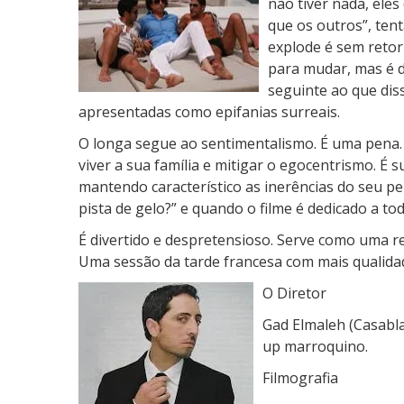
não tiver nada, eles
que os outros”, ten
explode é sem retorn
para mudar, mas é di
seguinte ao que dis
apresentadas como epifanias surreais.
O longa segue ao sentimentalismo. É uma pena.
viver a sua família e mitigar o egocentrismo. É su
mantendo característico as inerências do seu 
pista de gelo?” e quando o filme é dedicado a to
É divertido e despretensioso. Serve como uma r
Uma sessão da tarde francesa com mais qualidade
O Diretor
Gad Elmaleh (Casabla
up marroquino.
Filmografia