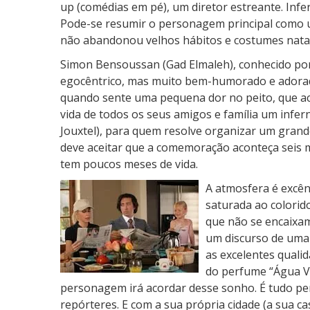
up (comédias em pé), um diretor estreante. Infer
Pode-se resumir o personagem principal como u
não abandonou velhos hábitos e costumes natai
Simon Bensoussan (Gad Elmaleh), conhecido por
egocêntrico, mas muito bem-humorado e adora
quando sente uma pequena dor no peito, que acre
vida de todos os seus amigos e família um infern
Jouxtel), para quem resolve organizar um grand
deve aceitar que a comemoração aconteça seis m
tem poucos meses de vida.
A atmosfera é excê
saturada ao colorid
que não se encaixam,
um discurso de uma 
as excelentes quali
do perfume “Água V
personagem irá acordar desse sonho. É tudo per
repórteres. E com a sua própria cidade (a sua 