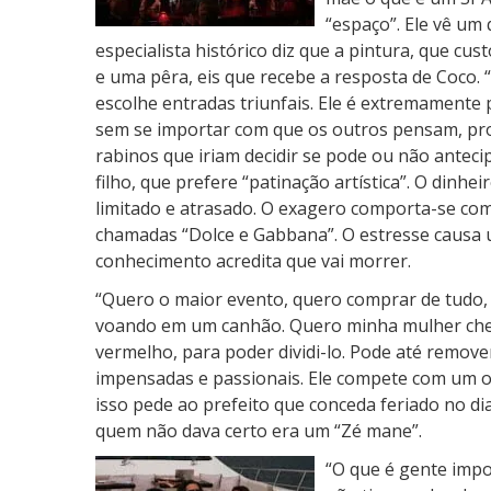
“espaço”. Ele vê u
especialista histórico diz que a pintura, que c
e uma pêra, eis que recebe a resposta de Coco. 
escolhe entradas triunfais. Ele é extremamente 
sem se importar com que os outros pensam, pro
rabinos que iriam decidir se pode ou não anteci
filho, que prefere “patinação artística”. O dinh
limitado e atrasado. O exagero comporta-se co
chamadas “Dolce e Gabbana”. O estresse causa 
conhecimento acredita que vai morrer.
“Quero o maior evento, quero comprar de tudo,
voando em um canhão. Quero minha mulher ch
vermelho, para poder dividi-lo. Pode até remover
impensadas e passionais. Ele compete com um 
isso pede ao prefeito que conceda feriado no dia 
quem não dava certo era um “Zé mane”.
“O que é gente impor