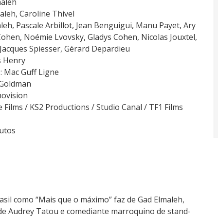
maleh
aleh, Caroline Thivel
leh, Pascale Arbillot, Jean Benguigui, Manu Payet, Ary
Cohen, Noémie Lvovsky, Gladys Cohen, Nicolas Jouxtel,
Jacques Spiesser, Gérard Depardieu
es Henry
s: Mac Guff Ligne
 Goldman
movision
 Films / KS2 Productions / Studio Canal / TF1 Films
utos
rasil como “Mais que o máximo” faz de Gad Elmaleh,
e Audrey Tatou e comediante marroquino de stand-