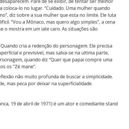
 desaparecem. Pare de se exibir, de tentar ser melhor
ta coloca-lo no lugar. “Cuidado. Uma mulher quando
o”, diz sobre a sua mulher que esta no limite. Ele luta
fícil. “Vou a Mônaco, mas quero algo simples”, a cena
se o mostra em um iate caro. As situações são
 Quando cria a redenção do personagem. Ele precisa
perficial e previsível, mas salva-se na ultima parte,
personagem, quando diz “Quer que papai compre uma
dos os “Zé mane”.
eflexão não muito profunda de buscar a simplicidade.
, mas peca por deixar na superficialidade.
nca, 19 de abril de 1971) é um ator e comediante stand