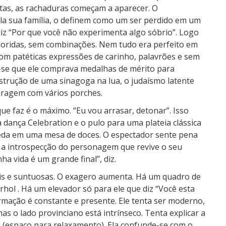
tas, as rachaduras começam a aparecer. O
ela sua família, o definem como um ser perdido em um
iz “Por que você não experimenta algo sóbrio”. Logo
loridas, sem combinações. Nem tudo era perfeito em
 com patéticas expressões de carinho, palavrões e sem
abe-se que ele comprava medalhas de mérito para
nstrução de uma sinagoga na lua, o judaísmo latente
ragem com vários porches.
ue faz é o máximo. “Eu vou arrasar, detonar”. Isso
 dança Celebration e o pulo para uma plateia clássica
eda em uma mesa de doces. O espectador sente pena
 a introspecção do personagem que revive o seu
ha vida é um grande final”, diz.
is e suntuosas. O exagero aumenta. Há um quadro de
ol . Há um elevador só para ele que diz “Você esta
irmação é constante e presente. Ele tenta ser moderno,
as o lado provinciano está intrínseco. Tenta explicar a
 (espaço para relaxamento). Ela confunde-se com o