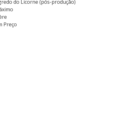
gredo do Licorne (pós-produçāo)
Máximo
ère
m Preço