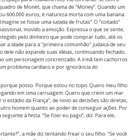
m quadro de Monet, que chama de “Money”. Quando um
ustou 600.000 euros, é natureza morta com uma banana
“Imagine se fosse uma salada de frutas”. O “coitado”
passional, movido a emoção. Expressa o que se sente,
tegido pelo dinheiro que pode comprar tudo, até os
par a idade para a “primeira comunhão” judaica de seu
eiro dele não expande suas idéias, continuando fechado,
mo um personagem concretizado. A irmã tem cachorros
um problema cardíaco e por ignorância do
 porque posso. Porque estou no topo. Quero meu filho
egando em uma carruagem. Quero que criem um mar
 o estádio da França”, de novo as decisões são diretas,
outro homem quanto ao poder de conseguir ações. Por
seguinte à festa. “Se fizer eu pago”, diz. Para ele,
tante?”, a mãe diz tentando frear o seu filho. “Se você