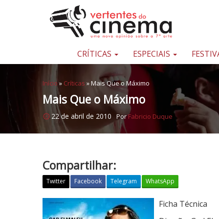
Pular para o conteúdo
Uma
nova
opinião
CRÍTICAS
ESPECIAIS
FESTIV
sobre
a
Início
»
Críticas
»
Mais Que o Máximo
sétima
Mais Que o Máximo
arte
22 de abril de 2010
Por
Fabricio Duque
Compartilhar:
Twitter
Facebook
Telegram
WhatsApp
M
Ficha Técnica
a