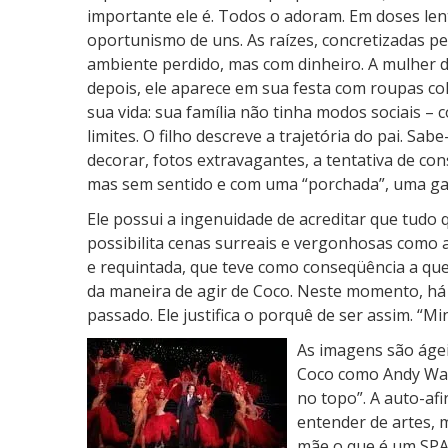
importante ele é. Todos o adoram. Em doses len
oportunismo de uns. As raízes, concretizadas p
ambiente perdido, mas com dinheiro. A mulher d
depois, ele aparece em sua festa com roupas co
sua vida: sua família não tinha modos sociais –
limites. O filho descreve a trajetória do pai. S
decorar, fotos extravagantes, a tentativa de co
mas sem sentido e com uma “porchada”, uma ga
Ele possui a ingenuidade de acreditar que tudo q
possibilita cenas surreais e vergonhosas como a
e requintada, que teve como conseqüência a qu
da maneira de agir de Coco. Neste momento, há
passado. Ele justifica o porquê de ser assim. “Min
As imagens são áge
Coco como Andy Warh
no topo”. A auto-af
entender de artes, m
mãe o que é um SPA