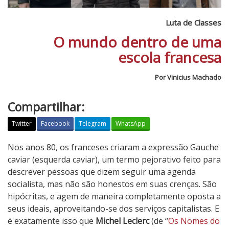
Luta de Classes
O mundo dentro de uma
escola francesa
Por Vinicius Machado
Compartilhar:
Twitter
Facebook
Telegram
WhatsApp
L
Nos anos 80, os franceses criaram a expressão Gauche
u
caviar (esquerda caviar), um termo pejorativo feito para
t
descrever pessoas que dizem seguir uma agenda
a
socialista, mas não são honestos em suas crenças. São
d
hipócritas, e agem de maneira completamente oposta a
e
seus ideais, aproveitando-se dos serviços capitalistas. E
C
é exatamente isso que
Michel Leclerc
(de “
Os Nomes do