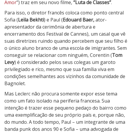
l
Amor
”) traz em seu novo filme,
“Luta de Classes”
.
a
Para isso, o diretor francês coloca como ponto central
s
Sofia (
Leïla Bekhti
) e Paul (
Edouard Baer,
ator-
s
apresentador da cerimônia de abertura e
e
encerramento dos Festival de Cannes), um casal que vê
s
suas diretrizes ruindo quando percebem que seu filho é
o único aluno branco de uma escola de imigrantes. Sem
conseguir se relacionar com ninguém, Corentin (
Tom
Levy
) é considerado pelos seus colegas um garoto
privilegiado e rico, mesmo que sua família viva em
condições semelhantes aos vizinhos da comunidade de
Bagnolet.
Mas Leclerc não procura somente expor esse tema
como um fato isolado na periferia francesa. Sua
intenção é trazer esse pequeno pedaço do bairro como
uma exemplificação de seu próprio país e, porque não,
do mundo. A todo tempo, Paul – um integrante de uma
banda punk dos anos 90 e Sofia – uma advogada de