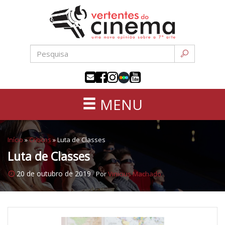
Uma
Pular
nova
para
opinião
o
sobre
conteúdo
a
sétima
arte
MENU
Início
»
Críticas
»
Luta de Classes
Luta de Classes
20 de outubro de 2019
Por
Vinicius Machado