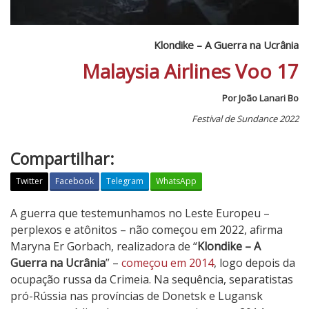
Klondike – A Guerra na Ucrânia
Malaysia Airlines Voo 17
Por João Lanari Bo
Festival de Sundance 2022
Compartilhar:
Twitter
Facebook
Telegram
WhatsApp
K
A guerra que testemunhamos no Leste Europeu –
l
perplexos e atônitos – não começou em 2022, afirma
o
Maryna Er Gorbach, realizadora de “
Klondike – A
n
Guerra na Ucrânia
” –
começou em 2014
, logo depois da
d
ocupação russa da Crimeia. Na sequência, separatistas
i
pró-Rússia nas províncias de Donetsk e Lugansk