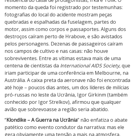
residência do casal de protagonistas, Irka e Tolik. O
momento da queda foi registrado por testemunhas:
fotografias do local do acidente mostram peças
quebradas e espalhadas da fuselagem, partes do
motor, assim como corpos e passaportes. Alguns dos
destroços caíram perto de Hrabove, e são avistados
pelos personagens. Dezenas de passageiros caíram
nos campos de cultivo e nas casas: não houve
sobreviventes. Entre as vítimas estava mais de uma
centena de cientistas da
International AIDS Society
, que
iriam participar de uma conferência em Melbourne, na
Austrália. A caixa preta da aeronave não foi encontrada
até hoje – poucos dias antes, um dos líderes de milícias
pró-russas no leste da Ucrânia, Igor Girkinm (também
conhecido por Igor Strelkov), afirmou que qualquer
avião que sobrevoasse a região seria abatido.
“
Klondike – A Guerra na Ucrânia
” não enfatiza o abate
patético como evento condutor da narrativa: mas ele
gera obviamente uma tensão a mais na atmosfera,