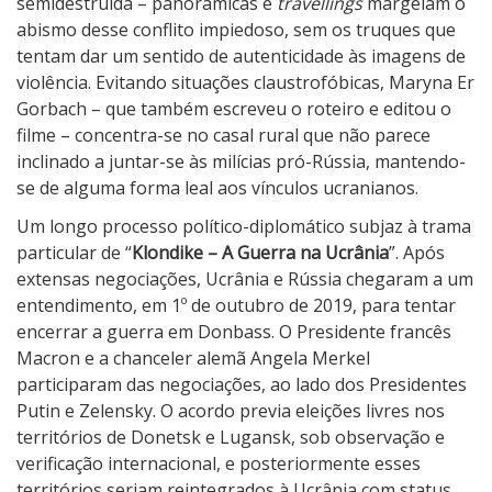
semidestruída – panorâmicas e
travellings
margeiam o
abismo desse conflito impiedoso, sem os truques que
tentam dar um sentido de autenticidade às imagens de
violência. Evitando situações claustrofóbicas, Maryna Er
Gorbach – que também escreveu o roteiro e editou o
filme – concentra-se no casal rural que não parece
inclinado a juntar-se às milícias pró-Rússia, mantendo-
se de alguma forma leal aos vínculos ucranianos.
Um longo processo político-diplomático subjaz à trama
particular de “
Klondike – A Guerra na Ucrânia
”. Após
extensas negociações, Ucrânia e Rússia chegaram a um
entendimento, em 1º de outubro de 2019, para tentar
encerrar a guerra em Donbass. O Presidente francês
Macron e a chanceler alemã Angela Merkel
participaram das negociações, ao lado dos Presidentes
Putin e Zelensky. O acordo previa eleições livres nos
territórios de Donetsk e Lugansk, sob observação e
verificação internacional, e posteriormente esses
territórios seriam reintegrados à Ucrânia com status