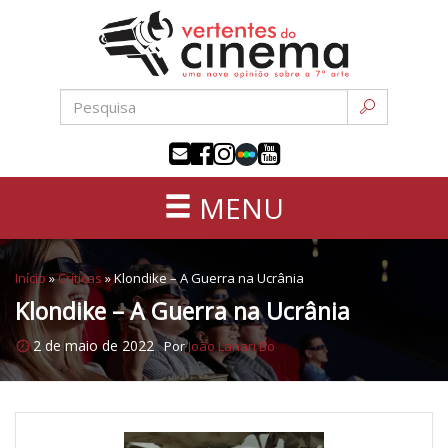
Uma
Pular
nova
para
opinião
o
sobre
conteúdo
a
sétima
arte
MENU
Início
»
Críticas
»
Klondike – A Guerra na Ucrânia
Klondike – A Guerra na Ucrânia
2 de maio de 2022
Por
João Lanari Bo