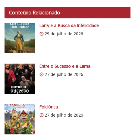
t
Conteúdo Relacionado
t
p
Larry e a Busca da Infelicidade
s
29 de julho de 2026
:
/
/
i
0
Entre o Sucesso e a Lama
.
27 de julho de 2026
w
p
.
c
o
Folclórica
m
27 de julho de 2026
/
v