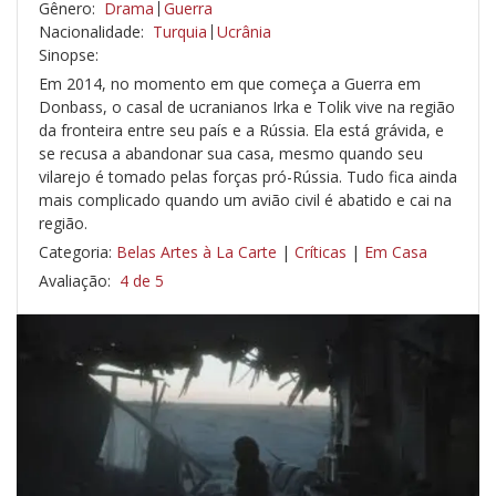
Gênero:
Drama
Guerra
Nacionalidade:
Turquia
Ucrânia
Sinopse:
Em 2014, no momento em que começa a Guerra em
Donbass, o casal de ucranianos Irka e Tolik vive na região
da fronteira entre seu país e a Rússia. Ela está grávida, e
se recusa a abandonar sua casa, mesmo quando seu
vilarejo é tomado pelas forças pró-Rússia. Tudo fica ainda
mais complicado quando um avião civil é abatido e cai na
região.
Categoria:
Belas Artes à La Carte
|
Críticas
|
Em Casa
Avaliação:
4 de 5