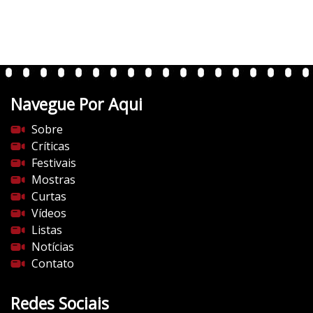
e
r
t
e
n
t
Navegue Por Aqui
e
s
Sobre
d
Críticas
o
Festivais
c
Mostras
i
Curtas
n
Vídeos
e
Listas
m
Notícias
a
Contato
.
c
Redes Sociais
o