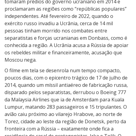
k
tomaram prédios do governo ucraniano em 2014 e
e
proclamaram as regiões como “repúblicas populares”
–
independentes. Até fevereiro de 2022, quando o
A
exército russo invadiu a Ucrânia, cerca de 14 mil
G
pessoas tinham morrido nos combates entre
u
separatistas e forças ucranianas em Donbass, como é
e
conhecida a região. A Ucrânia acusa a Rússia de apoiar
r
os rebeldes militar e financeiramente, acusação que
r
Moscou nega.
a
O filme em tela se desenrola num tempo compacto,
n
poucos dias, com o epicentro trágico de 17 de julho de
a
2014, quando um míssil antiaéreo de fabricação russa,
U
disparado pelos separatistas, derrubou o Boeing 777
c
da Malaysia Airlines que ia de Amsterdam para Kuala
r
Lumpur, matando 283 passageiros e 15 tripulantes. O
â
avião caiu próximo ao vilarejo Hrabove, ao norte de
n
Torez, cidade ao leste da região de Donetsk, perto da
i
fronteira com a Rússia – exatamente onde fica a
a