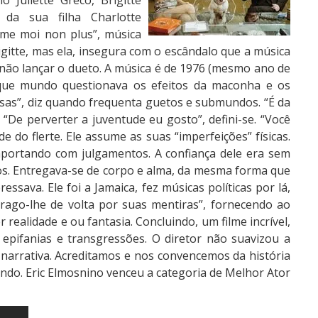
Juliette Gréco, Brigitte
 da sua filha Charlotte
aime moi non plus”, música
gitte, mas ela, insegura com o escândalo que a música
 não lançar o dueto. A música é de 1976 (mesmo ano de
 que mundo questionava os efeitos da maconha e os
coisas”, diz quando frequenta guetos e submundos. “É da
 “De perverter a juventude eu gosto”, defini-se. “Você
e do flerte. Ele assume as suas “imperfeições” físicas.
importando com julgamentos. A confiança dele era sem
jos. Entregava-se de corpo e alma, da mesma forma que
ssava. Ele foi a Jamaica, fez músicas políticas por lá,
rago-lhe de volta por suas mentiras”, fornecendo ao
 realidade e ou fantasia. Concluindo, um filme incrível,
epifanias e transgressões. O diretor não suavizou a
 narrativa. Acreditamos e nos convencemos da história
endo. Eric Elmosnino venceu a categoria de Melhor Ator