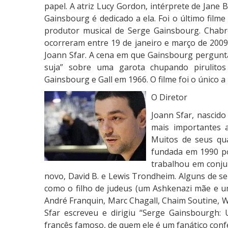
papel. A atriz Lucy Gordon, intérprete de Jane 
Gainsbourg é dedicado a ela. Foi o último filme
produtor musical de Serge Gainsbourg. Chabr
ocorreram entre 19 de janeiro e março de 2009
Joann Sfar. A cena em que Gainsbourg pergunta
suja” sobre uma garota chupando pirulitos
Gainsbourg e Gall em 1966. O filme foi o único a 
O Diretor
Joann Sfar, nascid
mais importantes a
Muitos de seus qua
fundada em 1990 po
trabalhou em conju
novo, David B. e Lewis Trondheim. Alguns de s
como o filho de judeus (um Ashkenazi mãe e um 
André Franquin, Marc Chagall, Chaim Soutine, W
Sfar escreveu e dirigiu “Serge Gainsbourgh: 
francês famoso, de quem ele é um fanático confes