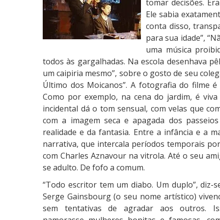
tomar decisões. Era
Ele sabia exatament
conta disso, transp
para sua idade”, “
uma música proibid
todos às gargalhadas. Na escola desenhava pê
um caipiria mesmo”, sobre o gosto de seu colega
Último dos Moicanos”. A fotografia do filme é
Como por exemplo, na cena do jardim, é viva 
incidental dá o tom sensual, com velas que co
com a imagem seca e apagada dos passeios i
realidade e da fantasia. Entre a infância e a 
narrativa, que intercala períodos temporais por
com Charles Aznavour na vitrola. Até o seu am
se adulto. De fofo a comum.
“Todo escritor tem um diabo. Um duplo”, diz-se
Serge Gainsbourg (o seu nome artístico) viven
sem tentativas de agradar aos outros. I