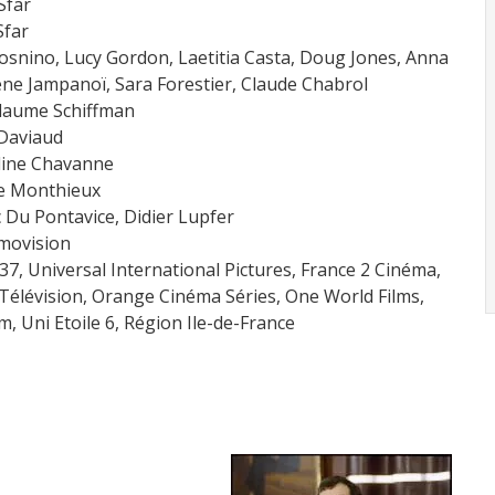
Sfar
Sfar
mosnino, Lucy Gordon, Laetitia Casta, Doug Jones, Anna
ène Jampanoï, Sara Forestier, Claude Chabrol
llaume Schiffman
 Daviaud
aline Chavanne
ne Monthieux
 Du Pontavice, Didier Lupfer
Imovision
 37, Universal International Pictures, France 2 Cinéma,
Télévision, Orange Cinéma Séries, One World Films,
am, Uni Etoile 6, Région Ile-de-France