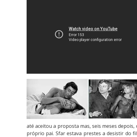
até aceitou a proposta mas, seis meses depois, 
próprio pai. Sfar estava prestes a desistir do