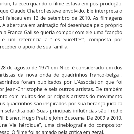
Birkin, faleceu quando o filme estava em pós-produção.
 que Claude Chabrol esteve envolvido. Ele interpreta o
ol faleceu em 12 de setembro de 2010. As filmagens
. A abertura em animação foi desenhada pelo próprio
 a France Gall se queria compor com ele uma “canção
 é um referência a “Les Sucettes”, composta por
receber o apoio de sua família.
o 28 de agosto de 1971 em Nice, é considerado um dos
rtistas da nova onda de quadrinhos franco-belga .
drinhos foram publicados por L’Association que foi
r Jean-Christophe e seis outros artistas. Ele também
nto com muitos dos principais artistas do movimento
eus quadrinhos são inspirados por sua herança judaica
sefardita pai). Suas principais influências são Fred e
ill Eisner, Hugo Pratt e John Buscema. De 2009 a 2010,
Une Vie héroïque”, uma cinebiografia do compositor
so. O filme foi aclamado pela crítica em geral.