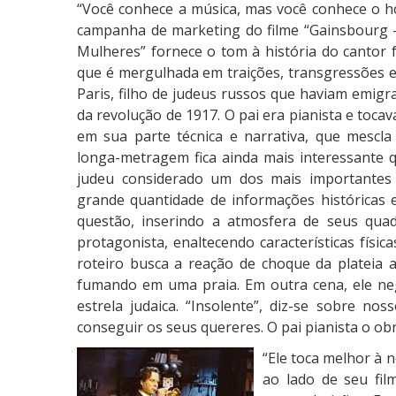
A
“Você conhece a música, mas você conhece o h
m
campanha de marketing do filme “Gainsbour
a
Mulheres” fornece o tom à história do cantor 
v
que é mergulhada em traições, transgressões e
a
Paris, filho de judeus russos que haviam emigr
a
da revolução de 1917. O pai era pianista e toca
s
em sua parte técnica e narrativa, que mescla 
M
longa-metragem fica ainda mais interessante 
u
judeu considerado um dos mais importantes 
l
grande quantidade de informações históricas e
h
questão, inserindo a atmosfera de seus qua
e
protagonista, enaltecendo características físic
r
roteiro busca a reação de choque da plateia 
e
fumando em uma praia. Em outra cena, ele neg
s
estrela judaica. “Insolente”, diz-se sobre n
conseguir os seus quereres. O pai pianista o obr
“Ele toca melhor à n
ao lado de seu fil