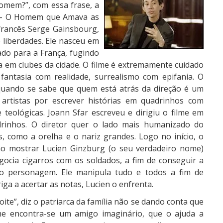
omem?”, com essa frase, a
g – O Homem que Amava as
francês Serge Gainsbourg,
 liberdades. Ele nasceu em
ado para a França, fugindo
va em clubes da cidade. O filme é extremamente cuidado
fantasia com realidade, surrealismo com epifania. O
quando se sabe que quem está atrás da direção é um
artistas por escrever histórias em quadrinhos com
 teológicas. Joann Sfar escreveu e dirigiu o filme em
drinhos. O diretor quer o lado mais humanizado do
as, como a orelha e o nariz grandes. Logo no início, o
ao mostrar Lucien Ginzburg (o seu verdadeiro nome)
ocia cigarros com os soldados, a fim de conseguir a
osso personagem. Ele manipula tudo e todos a fim de
iga a acertar as notas, Lucien o enfrenta.
oite”, diz o patriarca da família não se dando conta que
me encontra-se um amigo imaginário, que o ajuda a