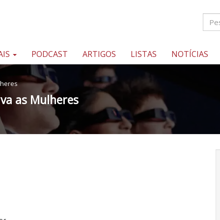
AIS
PODCAST
ARTIGOS
LISTAS
NOTÍCIAS
lheres
a as Mulheres