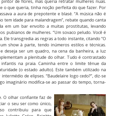
 pintor de flores, mas queria retratar mulheres nuas.
e o que queria, tinha noção perfeita do que fazer. Por
assava a aura de prepotente e blasé. “A música não é
Não tem idade para malandragem”, rebate quando canta
a em um bar envolto a muitas prostitutas, levando
los pubianos de mulheres. “Um sovaco peludo. Você é
. Ele transgredia as regras a todo instante, citando “O
 um show à parte, tendo inúmeros estilos e técnicas.
e deseja ser um quadro, na cena da banheira, a luz
mplementam a plenitude do olhar. Tudo é contrastado
nfantis na praia. Caminha entre o limite tênue da
maturidade (o estado adulto). Este também utilizado na
 intermédio de elipses. “Baudelaire logo cedo?”, diz-se
igo imaginário modifica-se ao passar do tempo, torna-
. O olhar confiante faz de
ciar o seu ser como único,
sso contribuiu para que