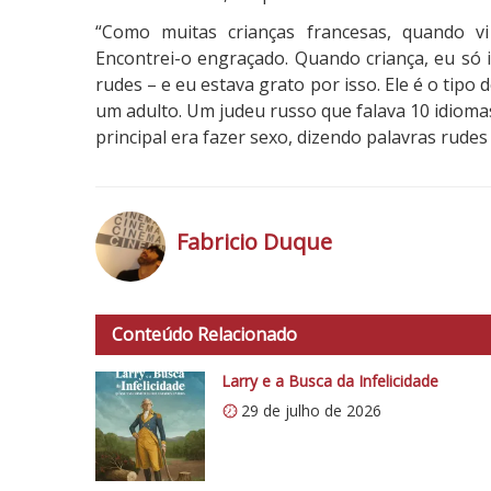
“Como muitas crianças francesas, quando vi
Encontrei-o engraçado. Quando criança, eu só
rudes – e eu estava grato por isso. Ele é o tipo
um adulto. Um judeu russo que falava 10 idioma
principal era fazer sexo, dizendo palavras rudes
Fabricio Duque
h
t
Conteúdo Relacionado
t
p
Larry e a Busca da Infelicidade
s
29 de julho de 2026
:
/
/