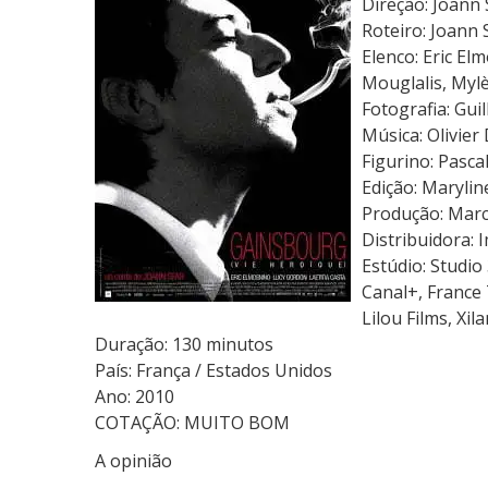
Direção: Joann 
i
Roteiro: Joann 
n
Elenco: Eric El
s
Mouglalis, Myl
b
Fotografia: Gui
o
Música: Olivier
u
Figurino: Pasc
r
Edição: Maryli
g
Produção: Marc
–
Distribuidora: 
O
Estúdio: Studio
H
Canal+, France 
o
Lilou Films, Xil
m
Duração: 130 minutos
e
País: França / Estados Unidos
m
Ano: 2010
Q
COTAÇÃO: MUITO BOM
u
A opinião
e