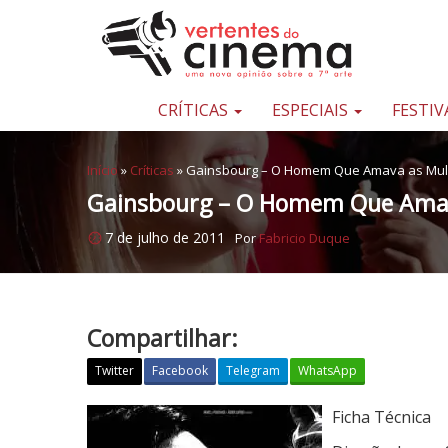
Pular para o conteúdo
Uma
nova
opinião
CRÍTICAS
ESPECIAIS
FESTIV
sobre
a
Início
»
Críticas
»
Gainsbourg – O Homem Que Amava as Mu
sétima
Gainsbourg – O Homem Que Amav
arte
7 de julho de 2011
Por
Fabricio Duque
Compartilhar:
Twitter
Facebook
Telegram
WhatsApp
G
Ficha Técnica
a