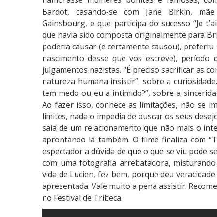
namorasse mulheres bonitas e famosas, como 
Bardot, casando-se com Jane Birkin, mãe
Gainsbourg, e que participa do sucesso “Je t’
que havia sido composta originalmente para Bri
poderia causar (e certamente causou), preferiu
nascimento desse que vos escreve), período
julgamentos nazistas. “É preciso sacrificar as 
natureza humana insistir”, sobre a curiosidade.
tem medo ou eu a intimido?”, sobre a sinceridad
Ao fazer isso, conhece as limitações, não se 
limites, nada o impedia de buscar os seus dese
saia de um relacionamento que não mais o intere
aprontando lá também. O filme finaliza com “T
espectador a dúvida de que o que se viu pode ser
com uma fotografia arrebatadora, misturando 
vida de Lucien, fez bem, porque deu veracidade
apresentada. Vale muito a pena assistir. Recom
no Festival de Tribeca.