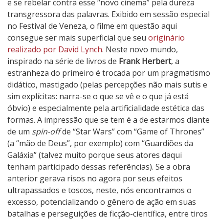
e se rebelar contra esse “novo cinema” pela dureza
transgressora das palavras. Exibido em sessão especial
no Festival de Veneza, o filme em questão aqui
consegue ser mais superficial que seu
originário
realizado por David Lynch
. Neste novo mundo,
inspirado na série de livros de
Frank Herbert
, a
estranheza do primeiro é trocada por um pragmatismo
didático, mastigado (pelas percepções não mais sutis e
sim explícitas: narra-se o que se vê e o que já está
óbvio) e especialmente pela artificialidade estética das
formas. A impressão que se tem é a de estarmos diante
de um
spin-off
de “Star Wars” com “Game of Thrones”
(a “mão de Deus”, por exemplo) com “Guardiões da
Galáxia” (talvez muito porque seus atores daqui
tenham participado dessas referências). Se a obra
anterior gerava risos no agora por seus efeitos
ultrapassados e toscos, neste, nós encontramos o
excesso, potencializando o gênero de ação em suas
batalhas e perseguições de ficção-científica, entre tiros