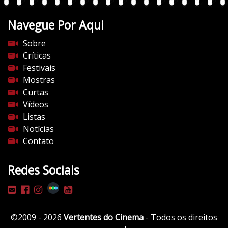
n
t
Navegue Por Aqui
e
s
Sobre
d
Críticas
o
Festivais
c
Mostras
i
Curtas
n
Vídeos
e
Listas
m
Notícias
a
Contato
.
c
Redes Sociais
o
m
/
w
©2009 - 2026
Vertentes do Cinema
- Todos os direitos
p