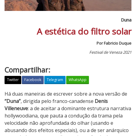
Duna
A estética do filtro solar
Por Fabricio Duque
Festival de Veneza 2021
Compartilhar:
Twitter
Facebook
Telegram
WhatsApp
D
Há duas maneiras de escrever sobre a nova versão de
u
“Duna”
, dirigida pelo franco-canadense
Denis
n
Villeneuve
: a de aceitar a dominante estrutura narrativa
a
hollywoodiana, que pauta a condução da trama pela
velocidade não aprofundada do olhar (usando e
abusando dos efeitos especiais), ou a de ser anárquico