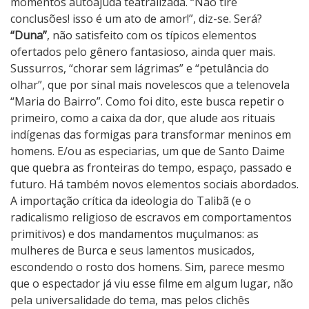
momentos autoajuda teatralizada. “Não tire
conclusões! isso é um ato de amor!”, diz-se. Será?
“Duna”
, não satisfeito com os típicos elementos
ofertados pelo gênero fantasioso, ainda quer mais.
Sussurros, “chorar sem lágrimas” e “petulância do
olhar”, que por sinal mais novelescos que a telenovela
“Maria do Bairro”. Como foi dito, este busca repetir o
primeiro, como a caixa da dor, que alude aos rituais
indígenas das formigas para transformar meninos em
homens. E/ou as especiarias, um que de Santo Daime
que quebra as fronteiras do tempo, espaço, passado e
futuro. Há também novos elementos sociais abordados.
A importação crítica da ideologia do Talibã (e o
radicalismo religioso de escravos em comportamentos
primitivos) e dos mandamentos muçulmanos: as
mulheres de Burca e seus lamentos musicados,
escondendo o rosto dos homens. Sim, parece mesmo
que o espectador já viu esse filme em algum lugar, não
pela universalidade do tema, mas pelos clichês