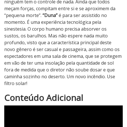
ninguém tem o controle de nada. Ainda que todos
meçam forças, compitam entre si e se aproximem da
“pequena morte”.
“Duna”
é para ser assistido no
momento. É uma experiência tecnológica pela
sinestesia. O corpo humano precisa absorver os
sustos, os barulhos. Mas não espere nada muito
profundo, visto que a característica principal deste
novo gênero é ser casual e passageira, assim como os
espectadores em uma sala de cinema, que se protegem
em vão de ter uma insolação pela quantidade de sol
fora de medida que o diretor não soube dosar e que
caminha sozinho no deserto. Um novo incêndio. Use
filtro solar!
2
Conteúdo Adicional
N
o
t
a
d