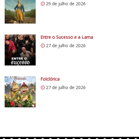
29 de julho de 2026
:
/
/
i
0
Entre o Sucesso e a Lama
.
27 de julho de 2026
w
p
.
c
o
Folclórica
m
27 de julho de 2026
/
v
e
r
t
e