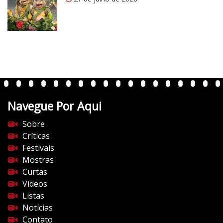
m
/
v
e
r
t
e
n
t
Navegue Por Aqui
e
s
Sobre
d
Críticas
o
Festivais
c
Mostras
i
Curtas
n
Vídeos
e
Listas
m
Notícias
a
Contato