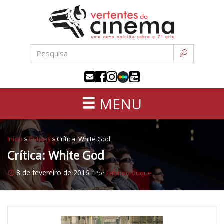
Uma
Pular
nova
para
opinião
o
sobre
conteúdo
a
sétima
arte
MENU
Início
»
Críticas
»
Crítica: White God
Crítica: White God
8 de fevereiro de 2016
Por
Fabricio Duque