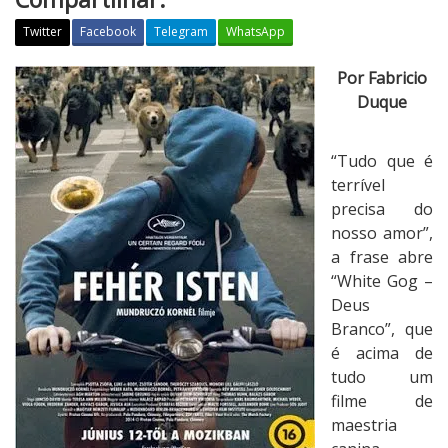
Twitter
Facebook
Telegram
WhatsApp
C
Por Fabricio
r
Duque
í
t
“Tudo que é
i
terrível
c
precisa do
a
nosso amor”,
:
a frase abre
W
“White Gog –
h
Deus
i
Branco”, que
t
é acima de
e
tudo um
G
filme de
o
maestria
d