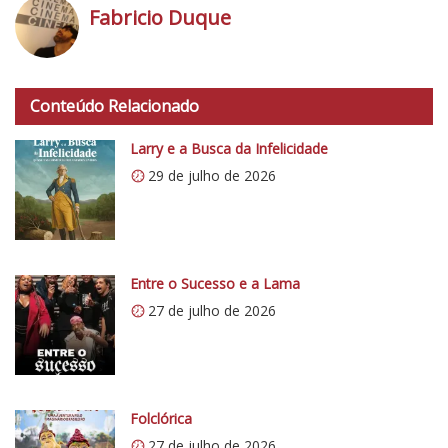
o
Fabricio Duque
t
a
h
d
t
o
Conteúdo Relacionado
t
C
p
Larry e a Busca da Infelicidade
r
s
í
29 de julho de 2026
:
t
/
i
/
c
i
o
0
Entre o Sucesso e a Lama
5
.
27 de julho de 2026
1
w
p
.
c
Folclórica
o
27 de julho de 2026