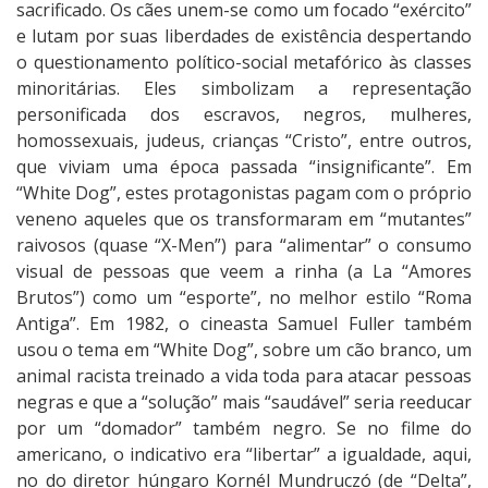
sacrificado. Os cães unem-se como um focado “exército”
e lutam por suas liberdades de existência despertando
o questionamento político-social metafórico às classes
minoritárias. Eles simbolizam a representação
personificada dos escravos, negros, mulheres,
homossexuais, judeus, crianças “Cristo”, entre outros,
que viviam uma época passada “insignificante”. Em
“White Dog”, estes protagonistas pagam com o próprio
veneno aqueles que os transformaram em “mutantes”
raivosos (quase “X-Men”) para “alimentar” o consumo
visual de pessoas que veem a rinha (a La “Amores
Brutos”) como um “esporte”, no melhor estilo “Roma
Antiga”. Em 1982, o cineasta Samuel Fuller também
usou o tema em “White Dog”, sobre um cão branco, um
animal racista treinado a vida toda para atacar pessoas
negras e que a “solução” mais “saudável” seria reeducar
por um “domador” também negro. Se no filme do
americano, o indicativo era “libertar” a igualdade, aqui,
no do diretor húngaro Kornél Mundruczó (de “Delta”,