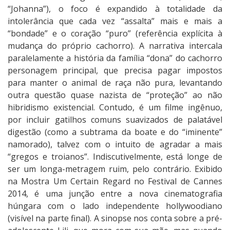
“Johanna”), o foco é expandido à totalidade da
intolerância que cada vez “assalta” mais e mais a
“bondade” e o coração “puro” (referência explícita à
mudança do próprio cachorro). A narrativa intercala
paralelamente a história da família “dona” do cachorro
personagem principal, que precisa pagar impostos
para manter o animal de raça não pura, levantando
outra questão quase nazista de “proteção” ao não
hibridismo existencial. Contudo, é um filme ingênuo,
por incluir gatilhos comuns suavizados de palatável
digestão (como a subtrama da boate e do “iminente”
namorado), talvez com o intuito de agradar a mais
“gregos e troianos”. Indiscutivelmente, está longe de
ser um longa-metragem ruim, pelo contrário. Exibido
na Mostra Um Certain Regard no Festival de Cannes
2014, é uma junção entre a nova cinematografia
húngara com o lado independente hollywoodiano
(visível na parte final). A sinopse nos conta sobre a pré-