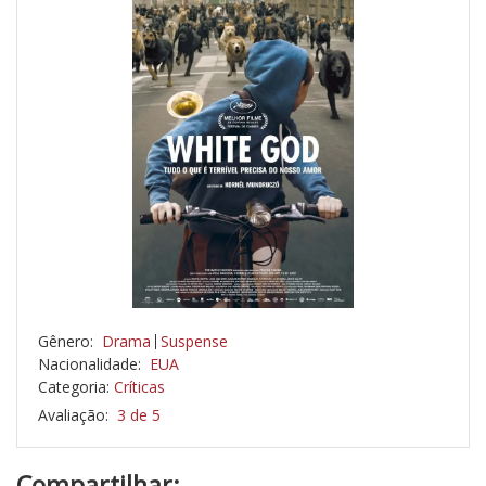
Gênero:
Drama
Suspense
Nacionalidade:
EUA
Categoria:
Críticas
Avaliação:
3 de 5
Compartilhar: