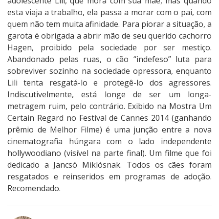
adolescente Lili, que mora com sua mãe, mas quando
esta viaja a trabalho, ela passa a morar com o pai, com
quem não tem muita afinidade. Para piorar a situação, a
garota é obrigada a abrir mão de seu querido cachorro
Hagen, proibido pela sociedade por ser mestiço.
Abandonado pelas ruas, o cão “indefeso” luta para
sobreviver sozinho na sociedade opressora, enquanto
Lili tenta resgatá-lo e protegê-lo dos agressores.
Indiscutivelmente, está longe de ser um longa-
metragem ruim, pelo contrário. Exibido na Mostra Um
Certain Regard no Festival de Cannes 2014 (ganhando
prêmio de Melhor Filme) é uma junção entre a nova
cinematografia húngara com o lado independente
hollywoodiano (visível na parte final). Um filme que foi
dedicado a Jancsó Miklósnak. Todos os cães foram
resgatados e reinseridos em programas de adoção.
Recomendado.
3
N