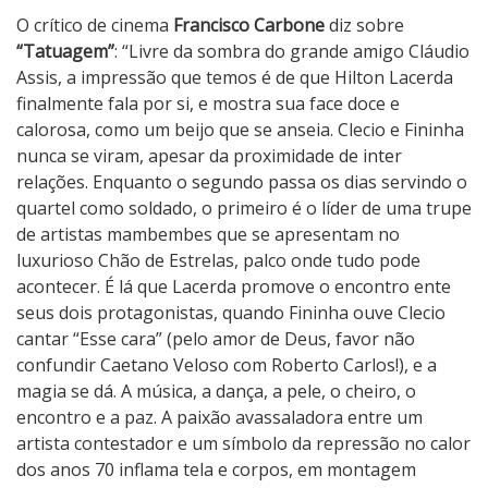
O crítico de cinema
Francisco Carbone
diz sobre
“Tatuagem”
: “Livre da sombra do grande amigo Cláudio
Assis, a impressão que temos é de que Hilton Lacerda
finalmente fala por si, e mostra sua face doce e
calorosa, como um beijo que se anseia. Clecio e Fininha
nunca se viram, apesar da proximidade de inter
relações. Enquanto o segundo passa os dias servindo o
quartel como soldado, o primeiro é o líder de uma trupe
de artistas mambembes que se apresentam no
luxurioso Chão de Estrelas, palco onde tudo pode
acontecer. É lá que Lacerda promove o encontro ente
seus dois protagonistas, quando Fininha ouve Clecio
cantar “Esse cara” (pelo amor de Deus, favor não
confundir Caetano Veloso com Roberto Carlos!), e a
magia se dá. A música, a dança, a pele, o cheiro, o
encontro e a paz. A paixão avassaladora entre um
artista contestador e um símbolo da repressão no calor
dos anos 70 inflama tela e corpos, em montagem