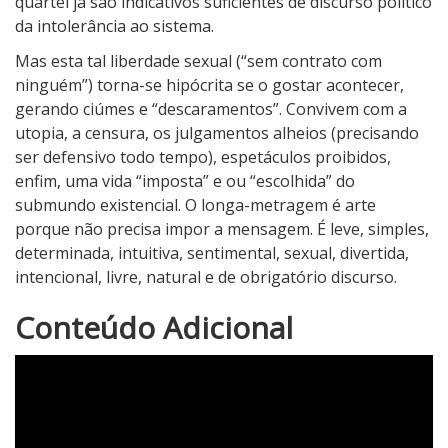
quartel já são indicativos suficientes de discurso político
da intolerância ao sistema.
Mas esta tal liberdade sexual (“sem contrato com
ninguém”) torna-se hipócrita se o gostar acontecer,
gerando ciúmes e “descaramentos”. Convivem com a
utopia, a censura, os julgamentos alheios (precisando
ser defensivo todo tempo), espetáculos proibidos,
enfim, uma vida “imposta” e ou “escolhida” do
submundo existencial. O longa-metragem é arte
porque não precisa impor a mensagem. É leve, simples,
determinada, intuitiva, sentimental, sexual, divertida,
intencional, livre, natural e de obrigatório discurso.
5
Conteúdo Adicional
N
o
t
a
d