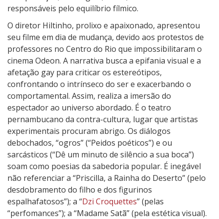
responsáveis pelo equilíbrio fílmico.
O diretor Hiltinho, prolixo e apaixonado, apresentou
seu filme em dia de mudança, devido aos protestos de
professores no Centro do Rio que impossibilitaram o
cinema Odeon. A narrativa busca a epifania visual e a
afetação gay para criticar os estereótipos,
confrontando o intrínseco do ser e exacerbando o
comportamental. Assim, realiza a imersão do
espectador ao universo abordado. É o teatro
pernambucano da contra-cultura, lugar que artistas
experimentais procuram abrigo. Os diálogos
debochados, “ogros” (“Peidos poéticos”) e ou
sarcásticos (“Dê um minuto de silêncio a sua boca”)
soam como poesias da sabedoria popular. É inegável
não referenciar a “Priscilla, a Rainha do Deserto” (pelo
desdobramento do filho e dos figurinos
espalhafatosos”); a “
Dzi Croquettes
” (pelas
“perfomances”); a “Madame Satã” (pela estética visual).