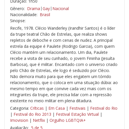
Duração: 1h50
Gênero:
Drama
Gay
Nacional
Nacionalidade:
Brasil
Sinopse:
Recife, 1978. Clécio Wanderley (Irandhir Santos) é o líder
da trupe teatral Chão de Estrelas, que realiza shows
repletos de deboche e com cenas de nudez. A principal
estrela da equipe é Paulete (Rodrigo Garcia), com quem
Clécio mantém um relacionamento. Um dia, Paulete
recebe a visita de seu cunhado, o jovem Fininha (Jesuíta
Barbosa), que é militar. Encantado com o universo criado
pelo Chão de Estrelas, ele logo é seduzido por Clécio.
Não demora muito para que eles engatem um tórrido
relacionamento, que o coloca em uma situação dúbia: ao
mesmo tempo em que convive cada vez mais com os
integrantes da trupe, ele precisa lidar com a repressão
existente no meio militar em plena ditadura.
Categoria:
Críticas
|
Em Casa
|
Festivais
|
Festival do Rio
|
Festival do Rio 2013
|
Festival Estação Virtual
|
Imovision
|
Netflix
|
Orgulho LGBTQIA+
Avaliação:
5 de 5