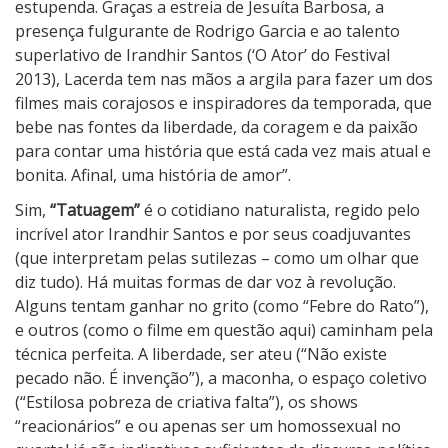
estupenda. Graças a estreia de Jesuíta Barbosa, a
presença fulgurante de Rodrigo Garcia e ao talento
superlativo de Irandhir Santos (‘O Ator’ do Festival
2013), Lacerda tem nas mãos a argila para fazer um dos
filmes mais corajosos e inspiradores da temporada, que
bebe nas fontes da liberdade, da coragem e da paixão
para contar uma história que está cada vez mais atual e
bonita. Afinal, uma história de amor”.
Sim,
“Tatuagem”
é o cotidiano naturalista, regido pelo
incrível ator Irandhir Santos e por seus coadjuvantes
(que interpretam pelas sutilezas – como um olhar que
diz tudo). Há muitas formas de dar voz à revolução.
Alguns tentam ganhar no grito (como “Febre do Rato”),
e outros (como o filme em questão aqui) caminham pela
técnica perfeita. A liberdade, ser ateu (“Não existe
pecado não. É invenção”), a maconha, o espaço coletivo
(“Estilosa pobreza de criativa falta”), os shows
“reacionários” e ou apenas ser um homossexual no