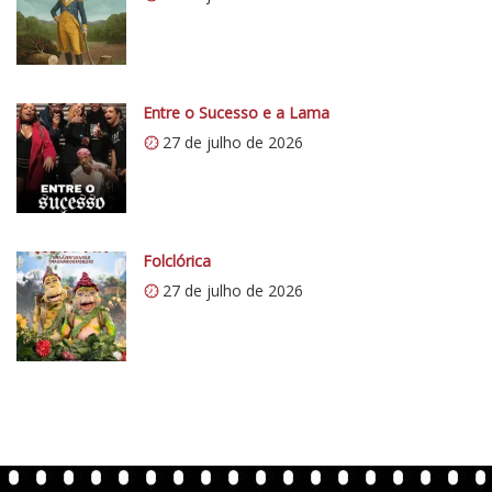
/
/
i
0
Entre o Sucesso e a Lama
.
27 de julho de 2026
w
p
.
c
o
Folclórica
m
27 de julho de 2026
/
v
e
r
t
e
n