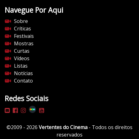
t
Navegue Por Aqui
e
s
Sobre
d
Críticas
o
Festivais
c
Mostras
i
Curtas
n
Vídeos
e
Listas
m
Notícias
a
Contato
.
c
Redes Sociais
o
m
/
w
©2009 - 2026
Vertentes do Cinema
- Todos os direitos
p
reservados
-