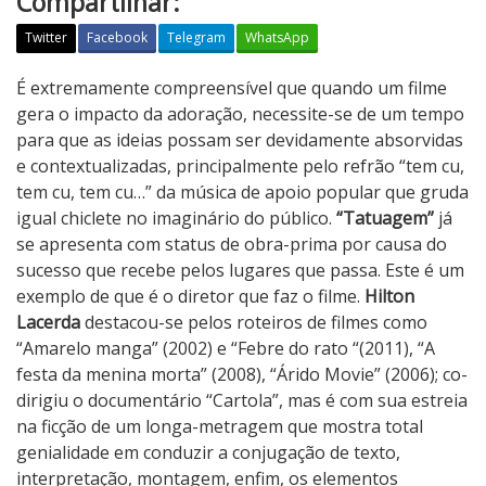
Compartilhar:
Twitter
Facebook
Telegram
WhatsApp
T
É extremamente compreensível que quando um filme
a
gera o impacto da adoração, necessite-se de um tempo
t
para que as ideias possam ser devidamente absorvidas
u
e contextualizadas, principalmente pelo refrão “tem cu,
a
tem cu, tem cu…” da música de apoio popular que gruda
g
igual chiclete no imaginário do público.
“Tatuagem”
já
e
se apresenta com status de obra-prima por causa do
m
sucesso que recebe pelos lugares que passa. Este é um
exemplo de que é o diretor que faz o filme.
Hilton
Lacerda
destacou-se pelos roteiros de filmes como
“Amarelo manga” (2002) e “Febre do rato “(2011), “A
festa da menina morta” (2008), “Árido Movie” (2006); co-
dirigiu o documentário “Cartola”, mas é com sua estreia
na ficção de um longa-metragem que mostra total
genialidade em conduzir a conjugação de texto,
interpretação, montagem, enfim, os elementos