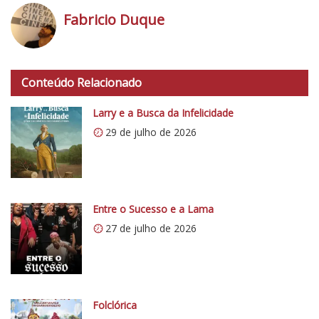
Fabricio Duque
h
t
Conteúdo Relacionado
t
p
Larry e a Busca da Infelicidade
s
29 de julho de 2026
:
/
/
i
0
Entre o Sucesso e a Lama
.
27 de julho de 2026
w
p
.
c
Folclórica
o