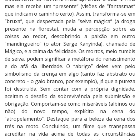
mas ela recebe um “presente” (visões de “fantasmas”
que indicam o caminho certo). Assim, transforma-se em
“bruxa”, que despertada pela “seiva mágica” (a droga
presente na floresta), muda a percepção sobre as
coisas ao redor, descobrindo a paixão em outro
“mandingueiro” (o ator Serge Kanyinda), chamado de
Mágico, e a calma da felicidade. Os mortos, meio zumbis
de seiva, podem significar a metáfora do renascimento
e do afã da liberdade. O “abrigo” deles vem pelo
simbolismo da crença em algo (tanto faz abstrato ou
concreto – o galo branco, por exemplo), já que a pureza
foi destruída. Sem contar com a própria dignidade,
aceitam o desafio da sobrevivência pela submissão e
obrigação. Comportam-se como miseráveis (albinos ou
não) do novo tempo, explícito na cena do
“atropelamento”. Destaque para a beleza da cena dos
três na moto. Concluindo, um filme que transpassa
acreditar na vida acima de todas as circunstâncias