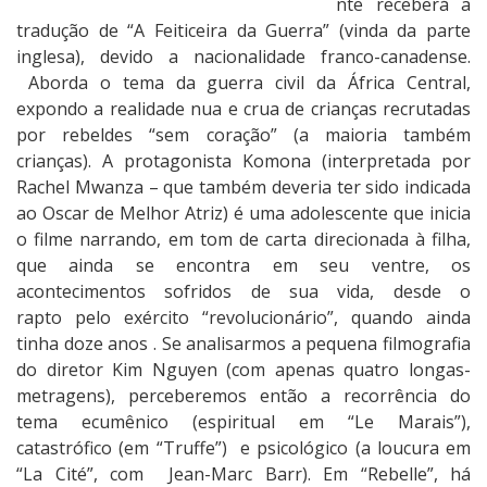
nte receberá a
a
tradução de “A Feiticeira da Guerra” (vinda da parte
r
inglesa), devido a nacionalidade franco-canadense.
W
Aborda o tema da guerra civil da África Central,
i
expondo a realidade nua e crua de crianças recrutadas
t
por rebeldes “sem coração” (a maioria também
c
crianças). A protagonista Komona (interpretada por
h
Rachel Mwanza – que também deveria ter sido indicada
]
ao Oscar de Melhor Atriz) é uma adolescente que inicia
o filme narrando, em tom de carta direcionada à filha,
que ainda se encontra em seu ventre, os
acontecimentos sofridos de sua vida, desde o
rapto pelo exército “revolucionário”, quando ainda
tinha doze anos . Se analisarmos a pequena filmografia
do diretor Kim Nguyen (com apenas quatro longas-
metragens), perceberemos então a recorrência do
tema ecumênico (espiritual em “Le Marais”),
catastrófico (em “Truffe”) e psicológico (a loucura em
“La Cité”, com Jean-Marc Barr). Em “Rebelle”, há