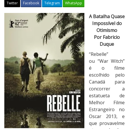
Twitter
Facebook
Telegram
WhatsApp
C
A Batalha Quase
r
Impossível do
í
Otimismo
t
Por Fabricio
i
Duque
c
“Rebelle”
a
ou “War Witch”
:
é o filme
R
escolhido pelo
e
Canadá para
b
concorrer a
e
estatueta de
l
Melhor Filme
l
Estrangeiro no
e
Oscar 2013, e
[
que provavelme
W