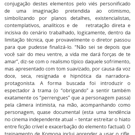
conjugação destes elementos pelo viés personificado
de uma imaginação pretendida ao otimismo,
simbolizando por planos detalhes, existencialistas,
contemplativos, analíticos e de retratação direta e
incisiva do cenário trabalhado, logicamente, dentro da
limitação técnica, que provavelmente o diretor passou
para que pudesse finalizá-lo. “Não sei se depois que
você sair do meu ventre, a vida me dará forças de te
amar”, diz-se com o realismo típico daquele sofrimento,
mas apresentado com tom suavizado, por causa da voz
doce, seca, resignada e hipnótica da narradora-
protagonista. A forma buscada foi introduzir o
espectador à trama (o “obrigando” a sentir também
exatamente os “perrengues” que a personagem passa)
pela câmera intimista, na mão, acompanhando como
personagem, quase documental (esta uma tendência
no cinema independente atual – tentar estreitar o hiato
entre ficção crível e exacerbação do elemento factual). O
treinamento de Komona inclui aprender a usar o rifle,