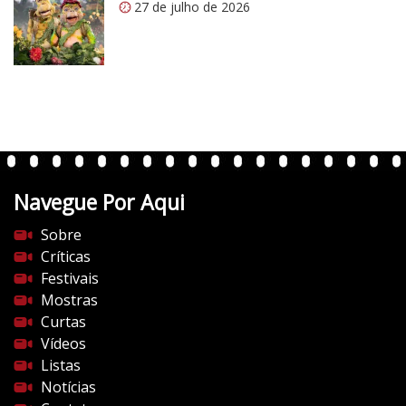
27 de julho de 2026
m
/
v
e
r
t
e
n
t
Navegue Por Aqui
e
s
Sobre
d
Críticas
o
Festivais
c
Mostras
i
Curtas
n
Vídeos
e
Listas
m
Notícias
a