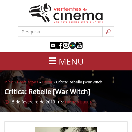
Uma
Pular
nova
para
opinião
o
sobre
conteúdo
a
sétima
arte
MENU
Início
»
Premiações
»
Oscar
»
Crítica: Rebelle [War Witch]
Crítica: Rebelle [War Witch]
15 de fevereiro de 2013
Por
Fabricio Duque