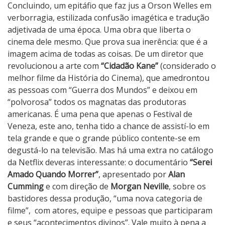
Concluindo, um epitáfio que faz jus a Orson Welles em
verborragia, estilizada confusão imagética e tradução
adjetivada de uma época. Uma obra que liberta o
cinema dele mesmo. Que prova sua inerência: que é a
imagem acima de todas as coisas. De um diretor que
revolucionou a arte com
“Cidadão Kane”
(considerado o
melhor filme da História do Cinema), que amedrontou
as pessoas com “Guerra dos Mundos” e deixou em
“polvorosa” todos os magnatas das produtoras
americanas. É uma pena que apenas o Festival de
Veneza, este ano, tenha tido a chance de assistí-lo em
tela grande e que o grande público contente-se em
degustá-lo na televisão. Mas há uma extra no catálogo
da Netflix deveras interessante: o documentário
“Serei
Amado Quando Morrer”
, apresentado por
Alan
Cumming
e com direção de
Morgan Neville
, sobre os
bastidores dessa produção, “uma nova categoria de
filme”, com atores, equipe e pessoas que participaram
e seus “acontecimentos divinos”. Vale muito à pena a