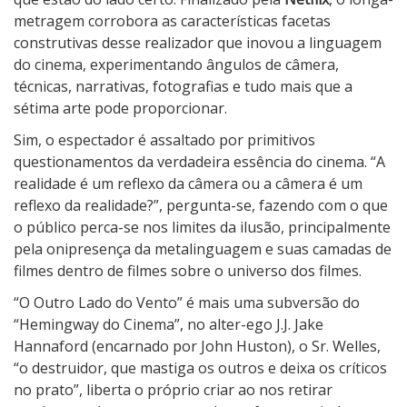
o
metragem corrobora as características facetas
L
construtivas desse realizador que inovou a linguagem
a
do cinema, experimentando ângulos de câmera,
d
técnicas, narrativas, fotografias e tudo mais que a
o
sétima arte pode proporcionar.
d
Sim, o espectador é assaltado por primitivos
o
questionamentos da verdadeira essência do cinema. “A
V
realidade é um reflexo da câmera ou a câmera é um
e
reflexo da realidade?”, pergunta-se, fazendo com o que
n
o público perca-se nos limites da ilusão, principalmente
t
pela onipresença da metalinguagem e suas camadas de
o
filmes dentro de filmes sobre o universo dos filmes.
“O Outro Lado do Vento” é mais uma subversão do
“Hemingway do Cinema”, no alter-ego J.J. Jake
Hannaford (encarnado por John Huston), o Sr. Welles,
“o destruidor, que mastiga os outros e deixa os críticos
no prato”, liberta o próprio criar ao nos retirar