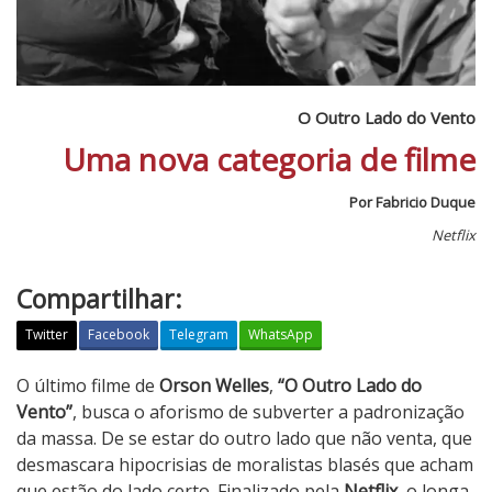
O Outro Lado do Vento
Uma nova categoria de filme
Por Fabricio Duque
Netflix
Compartilhar:
Twitter
Facebook
Telegram
WhatsApp
O
O último filme de
Orson Welles
,
“O Outro Lado do
O
Vento”
, busca o aforismo de subverter a padronização
u
da massa. De se estar do outro lado que não venta, que
t
desmascara hipocrisias de moralistas blasés que acham
r
que estão do lado certo. Finalizado pela
Netflix
, o longa-