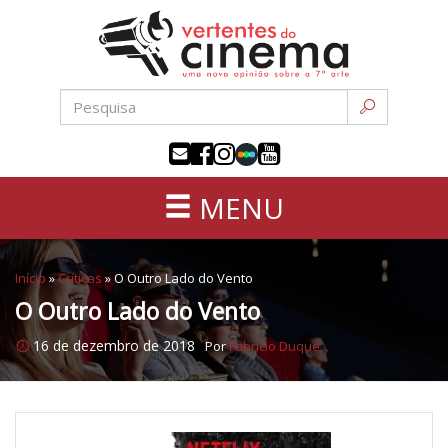
Uma
Pular
nova
para
opinião
o
sobre
conteúdo
a
sétima
arte
MENU
Início
»
Críticas
»
O Outro Lado do Vento
O Outro Lado do Vento
16 de dezembro de 2018
Por
Fabricio Duque