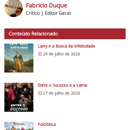
Fabricio Duque
Crítico | Editor Geral
h
t
Conteúdo Relacionado
t
p
Larry e a Busca da Infelicidade
s
29 de julho de 2026
:
/
/
i
0
Entre o Sucesso e a Lama
.
27 de julho de 2026
w
p
.
c
o
Folclórica