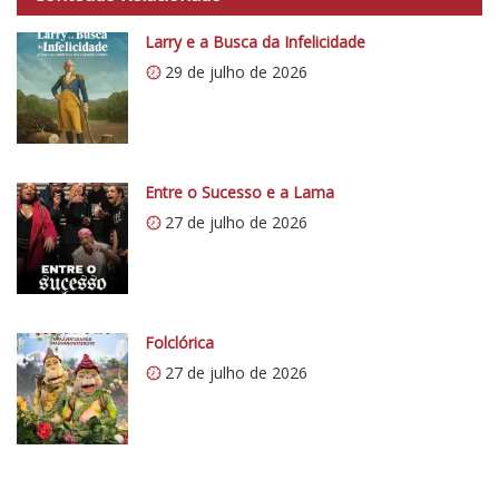
t
C
p
Larry e a Busca da Infelicidade
r
s
í
29 de julho de 2026
:
t
/
i
/
c
i
o
0
Entre o Sucesso e a Lama
5
.
27 de julho de 2026
1
w
p
.
c
Folclórica
o
27 de julho de 2026
m
/
v
e
r