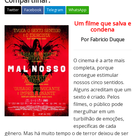
Twitter
Facebook
Telegram
WhatsApp
Um filme que salva e
M
condena
a
l
Por Fabricio Duque
N
o
s
O cinema é a arte mais
s
completa, porque
o
consegue estimular
nossos cinco sentidos.
Alguns acreditam que um
sexto é criado. Pelos
filmes, o público pode
mergulhar em um
turbilhão de emoções,
específicas de cada
gênero. Mas há muito tempo o de terror deixou de ser