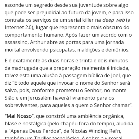
esconde um segredo desde sua juventude sobre algo
que pode ser prejudicial ao futuro da jovem, e para isso
contrata os serviços de um serial killer na
deep web
(a
Internet 2.0), lugar que representa o mais obscuro do
comportamento humano. Após fazer um acordo com o
assassino, Arthur abre as portas para uma jornada
mortal envolvendo psicopatas, maldições e demônios.
E é exatamente às duas horas e trinta e dois minutos
da madrugada que a preparação realmente é iniciada,
talvez esta uma alusão à passagem bíblica de Joel, que
diz “E todo aquele que invocar o nome do Senhor será
salvo, pois, conforme prometeu o Senhor, no monte
Sião e em Jerusalém haverá livramento para os
sobreviventes, para aqueles a quem o Senhor chamar”.
“Mal Nosso”
, que constrói uma ambiência orgânica,
blasé e nostálgica (pelo chapéu fora do tempo), aludida
a “Apenas Deus Perdoa”, de Nicolas Winding Refn,
também um Thriller tecnológico, é sobre a visceral