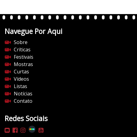
t
e
n
t
Navegue Por Aqui
e
s
Sobre
d
Críticas
o
Festivais
c
Mostras
i
Curtas
n
Vídeos
e
Listas
m
Notícias
a
Contato
.
c
Redes Sociais
o
m
/