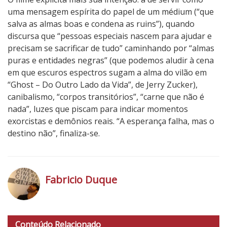
uma mensagem espírita do papel de um médium (“que
salva as almas boas e condena as ruins”), quando
discursa que “pessoas especiais nascem para ajudar e
precisam se sacrificar de tudo” caminhando por “almas
puras e entidades negras” (que podemos aludir à cena
em que escuros espectros sugam a alma do vilão em
“Ghost – Do Outro Lado da Vida”, de Jerry Zucker),
canibalismo, “corpos transitórios”, “carne que não é
nada”, luzes que piscam para indicar momentos
exorcistas e demônios reais. “A esperança falha, mas o
destino não”, finaliza-se.
3
N
o
Fabricio Duque
t
a
h
d
t
o
Conteúdo Relacionado