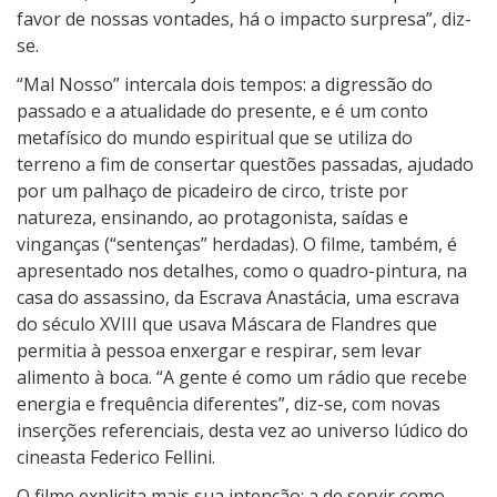
favor de nossas vontades, há o impacto surpresa”, diz-
se.
“Mal Nosso” intercala dois tempos: a digressão do
passado e a atualidade do presente, e é um conto
metafísico do mundo espiritual que se utiliza do
terreno a fim de consertar questões passadas, ajudado
por um palhaço de picadeiro de circo, triste por
natureza, ensinando, ao protagonista, saídas e
vinganças (“sentenças” herdadas). O filme, também, é
apresentado nos detalhes, como o quadro-pintura, na
casa do assassino, da Escrava Anastácia, uma escrava
do século XVIII que usava Máscara de Flandres que
permitia à pessoa enxergar e respirar, sem levar
alimento à boca. “A gente é como um rádio que recebe
energia e frequência diferentes”, diz-se, com novas
inserções referenciais, desta vez ao universo lúdico do
cineasta Federico Fellini.
O filme explicita mais sua intenção: a de servir como