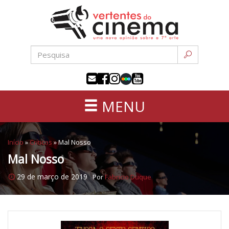
Uma
Pular
nova
para
opinião
o
sobre
conteúdo
a
sétima
arte
MENU
Início
»
Críticas
»
Mal Nosso
Mal Nosso
29 de março de 2019
Por
Fabricio Duque