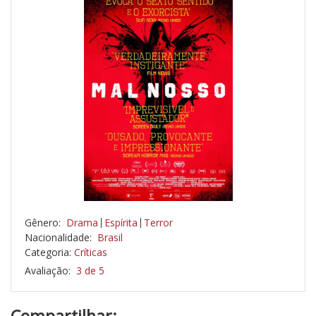
Gênero:
Drama
Espírita
Terror
Nacionalidade:
Brasil
Categoria:
Críticas
Avaliação:
3 de 5
Compartilhar: