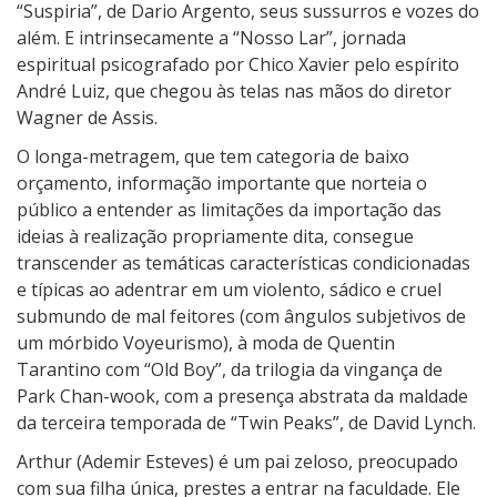
“Suspiria”, de Dario Argento, seus sussurros e vozes do
além. E intrinsecamente a “Nosso Lar”, jornada
espiritual psicografado por Chico Xavier pelo espírito
André Luiz, que chegou às telas nas mãos do diretor
Wagner de Assis.
O longa-metragem, que tem categoria de baixo
orçamento, informação importante que norteia o
público a entender as limitações da importação das
ideias à realização propriamente dita, consegue
transcender as temáticas características condicionadas
e típicas ao adentrar em um violento, sádico e cruel
submundo de mal feitores (com ângulos subjetivos de
um mórbido Voyeurismo), à moda de Quentin
Tarantino com “Old Boy”, da trilogia da vingança de
Park Chan-wook, com a presença abstrata da maldade
da terceira temporada de “Twin Peaks”, de David Lynch.
Arthur (Ademir Esteves) é um pai zeloso, preocupado
com sua filha única, prestes a entrar na faculdade. Ele