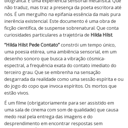
H
biográfica. É uma experiência sensorial metafísica. Que
i
não traduz, mas traz a presença da poeta escritora até
l
nós. É um mergulho na epifania essência da mais pura
s
inerência existencial. Este documento é uma obra de
t
ficção científica, de suspense sobrenatural. Que conta
P
curiosidades particulares a trajetória de
Hilda Hilst
.
e
“Hilda Hilst Pede Contato”
constrói um tempo único,
d
uma poesia etérea, uma ambiência sensorial, em um
e
desenho sonoro que busca a vibração cósmica-
C
espectral, a frequência exata do contato imediato do
o
terceiro grau. Que se embrenha na sensação
n
desgarrada da realidade como uma sessão espírita e ou
t
do jogo do copo que invoca espíritos. Os mortos que
a
estão vivos.
t
É um filme (obrigatoriamente para ser assistido em
o
uma sala de cinema com som de qualidade) que causa
medo real pela entrega das imagens e do
desprendimento em encontrar respostas sem