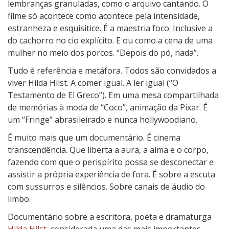
lembranças granuladas, como o arquivo cantando. O
filme só acontece como acontece pela intensidade,
estranheza e esquisitice. É a maestria foco. Inclusive a
do cachorro no cio explícito. E ou como a cena de uma
mulher no meio dos porcos. “Depois do pó, nada”.
Tudo é referência e metáfora. Todos são convidados a
viver Hilda Hilst. A comer igual. A ler igual (“O
Testamento de El Greco”). Em uma mesa compartilhada
de memórias à moda de “Coco”, animação da Pixar. É
um “Fringe” abrasileirado e nunca hollywoodiano.
É muito mais que um documentário. É cinema
transcendência. Que liberta a aura, a alma e o corpo,
fazendo com que o perispírito possa se desconectar e
assistir a própria experiência de fora. É sobre a escuta
com sussurros e silêncios. Sobre canais de áudio do
limbo.
Documentário sobre a escritora, poeta e dramaturga
Hilda Hilst
, considerada uma das mais importantes