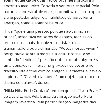
som frequência de duas rádios. A câmera procura o
encontro mediúnico. Convida o ser inter-espacial. Pela
natureza ancestral, de energia primitiva e psicotrópica.
E o espectador adquire a habilidade de perceber a
aparição, como a sombra na nuca.
Hilda, “que é uma pessoa, porque não vai morrer
nunca”, acreditava em seres do espaço, teorias do
tempo, nos sinais do universo, cristais e na
transmissão a outra dimensão. “Vocês mortos vivem?”,
perguntava sobre a morte e a vida. “Brocha” e se
sentindo “debiloide” por não obter contato algum. Era
uma pensadora, imersa no gravador de vozes e no
trânsito intelectual com os amigos. Ela “materializava o
espiritual”. “O vento também é um objeto que o poeta
chama de palavra”, diz-se.
“Hilda Hilst Pede Contato”
tem um que de “Twin Peaks”,
de David Lynch. Pela busca da vibração exata. Pela
imagem revertida. Pela personificação imagética das