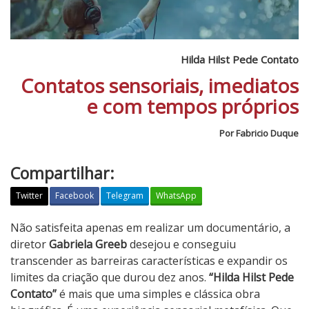
Hilda Hilst Pede Contato
Contatos sensoriais, imediatos
e com tempos próprios
Por Fabricio Duque
Compartilhar:
Twitter
Facebook
Telegram
WhatsApp
H
Não satisfeita apenas em realizar um documentário, a
i
diretor
Gabriela Greeb
desejou e conseguiu
l
transcender as barreiras características e expandir os
d
limites da criação que durou dez anos.
“Hilda Hilst Pede
a
Contato”
é mais que uma simples e clássica obra