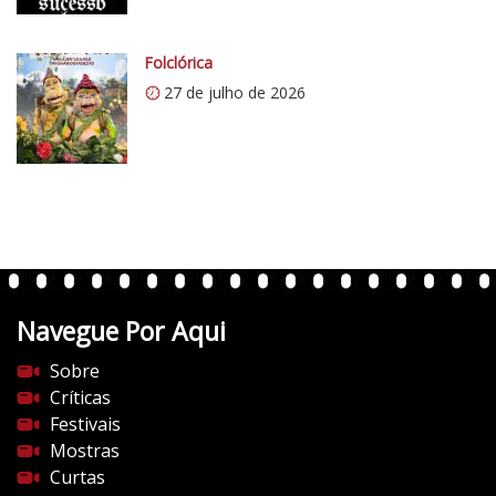
.
c
o
Folclórica
m
27 de julho de 2026
/
v
e
r
t
e
n
t
Navegue Por Aqui
e
s
Sobre
d
Críticas
o
Festivais
c
Mostras
i
Curtas
n