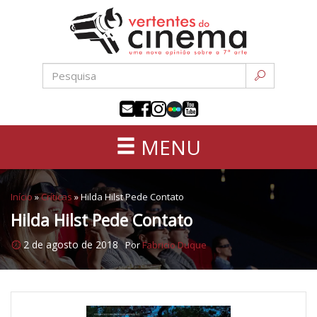
Uma
Pular
nova
para
opinião
o
sobre
conteúdo
a
sétima
arte
MENU
Início
»
Críticas
»
Hilda Hilst Pede Contato
Hilda Hilst Pede Contato
2 de agosto de 2018
Por
Fabricio Duque