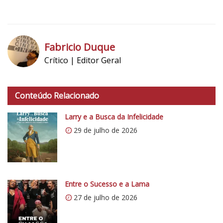
5
1
Fabricio Duque
Crítico | Editor Geral
h
t
Conteúdo Relacionado
t
p
Larry e a Busca da Infelicidade
s
29 de julho de 2026
:
/
/
i
0
Entre o Sucesso e a Lama
.
27 de julho de 2026
w
p