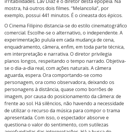
m
irritabilidades. Lav Diaz é o diretor desta epopéia. Na
a
mostra, há outros dois filmes. “Melancolia”, por
F
exemplo, possui 441 minutos. É o cineasta dos épicos.
a
O Cinema Filipino distancia-se do estilo cinematográfico
m
comercial. Escolhe-se o alternativo, o independente. A
í
experimentação pulula em cada mudança de cena,
l
enquadramento, câmera, enfim, em toda parte técnica,
i
em interpretação e narrativa. O diretor privilegia
a
planos longos, respeitando o tempo narrado. Objetiva-
F
se o dia-a-dia real, com ações naturais. A câmera
i
aguarda, espera. Ora comportando-se como
l
personagem, ora como observadora, deixando os
i
personagens à distância, quase como borrões de
p
imagem, por causa do posicionamento da câmera: de
i
frente ao sol. Há silêncios, não havendo a necessidade
n
de utilizar o recurso da música para compor o trama
a
apresentada. Com isso, o espectador absorve e
questiona o valor do sentimento, com sutilezas
aprofundadas das interpretações. Há a busca do