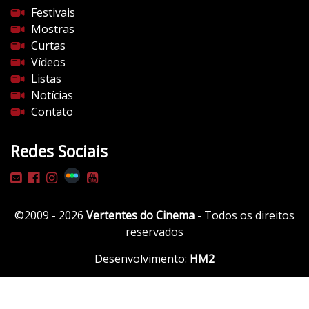
o
Festivais
c
Mostras
i
Curtas
n
Vídeos
e
Listas
m
Notícias
a
Contato
.
c
Redes Sociais
o
m
/
w
©2009 - 2026
Vertentes do Cinema
- Todos os direitos
p
reservados
-
c
Desenvolvimento:
HM2
o
n
t