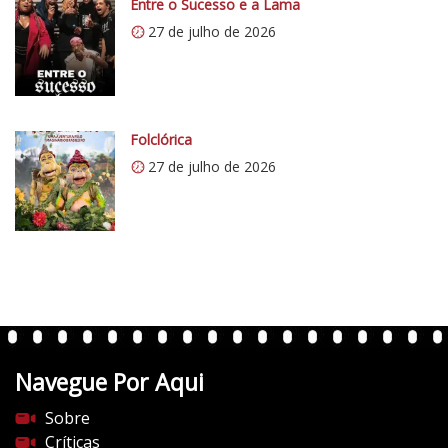
Entre o Sucesso e a Lama
5
.
1
27 de julho de 2026
w
p
.
c
o
Folclórica
m
27 de julho de 2026
/
v
e
r
t
e
n
t
Navegue Por Aqui
e
s
Sobre
d
Críticas