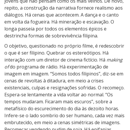
jovens que não pensam como os mais velhos. De novo,
repito, a construção da narrativa fornece realismo aos
diálogos. Há cenas que acontecem. A dança e o canto
em volta da fogueira. Há mineração e escavação. O
longa passeia por todos os elementos épicos e
destrincha formas de sobrevivência filipina.
O objetivo, questionado no próprio filme, é redescobrir
o que é ser filipino. Quebrar os estereótipos. Há
interação com um diretor de cinema fictício. Há
making
of
do programa de rádio. Há experimentação de
imagem em imagem. “Somos todos filipinos”, diz-se em
cenas de revoltas à ditadura, em meio a crises
existenciais, culpas e resignações sofridas. O recomeço.
Espera-se lentamente a vida voltar ao normal. “Os
tempos mudaram. Ficaram mais escuros”, sobre a
metafísico do escurecimento do dia às dezoito horas.
Infere-se o lado sombrio do ser humano, cada vez mais
embrutecido, em meio a cenas simétricas de imagens.
Recomeçar vendendo pudim de soja. Há epifanias