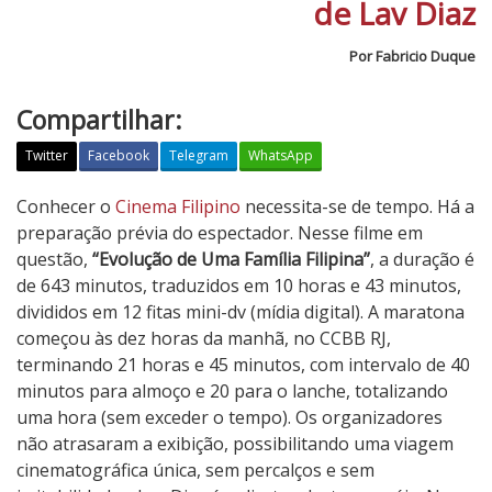
de Lav Diaz
Por Fabricio Duque
Compartilhar:
Twitter
Facebook
Telegram
WhatsApp
E
Conhecer o
Cinema Filipino
necessita-se de tempo. Há a
v
preparação prévia do espectador. Nesse filme em
o
questão,
“Evolução de Uma Família Filipina”
, a duração é
l
de 643 minutos, traduzidos em 10 horas e 43 minutos,
u
divididos em 12 fitas mini-dv (mídia digital). A maratona
ç
começou às dez horas da manhã, no CCBB RJ,
ã
terminando 21 horas e 45 minutos, com intervalo de 40
o
minutos para almoço e 20 para o lanche, totalizando
d
uma hora (sem exceder o tempo). Os organizadores
e
não atrasaram a exibição, possibilitando uma viagem
U
cinematográfica única, sem percalços e sem