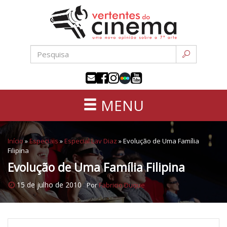
Uma
Pular
nova
para
opinião
o
sobre
conteúdo
a
sétima
arte
MENU
Início
»
Especiais
»
Especial Lav Diaz
»
Evolução de Uma Família
Filipina
Evolução de Uma Família Filipina
15 de julho de 2010
Por
Fabricio Duque