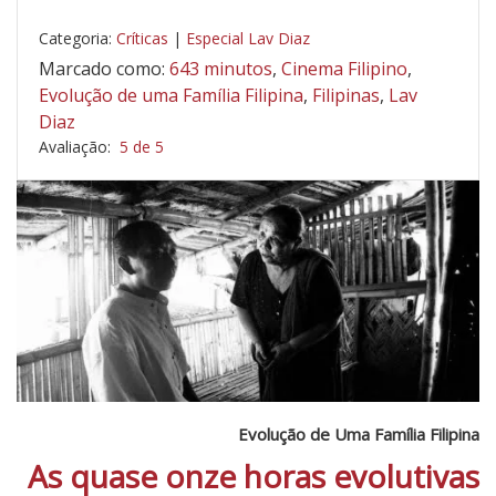
Categoria:
Críticas
|
Especial Lav Diaz
Marcado como:
643 minutos
,
Cinema Filipino
,
Evolução de uma Família Filipina
,
Filipinas
,
Lav
Diaz
Avaliação:
5 de 5
Evolução de Uma Família Filipina
As quase onze horas evolutivas