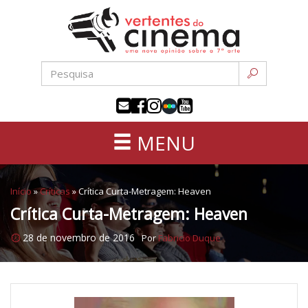
Uma
Pular
nova
para
opinião
o
sobre
conteúdo
a
sétima
arte
MENU
Início
»
Críticas
»
Crítica Curta-Metragem: Heaven
Crítica Curta-Metragem: Heaven
28 de novembro de 2016
Por
Fabricio Duque