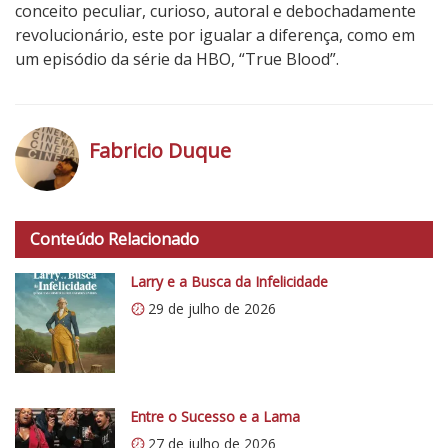
conceito peculiar, curioso, autoral e debochadamente
revolucionário, este por igualar a diferença, como em
um episódio da série da HBO, “True Blood”.
3
N
o
Fabricio Duque
t
a
h
d
t
o
Conteúdo Relacionado
t
C
p
Larry e a Busca da Infelicidade
r
s
í
29 de julho de 2026
:
t
/
i
/
c
i
o
0
Entre o Sucesso e a Lama
5
.
27 de julho de 2026