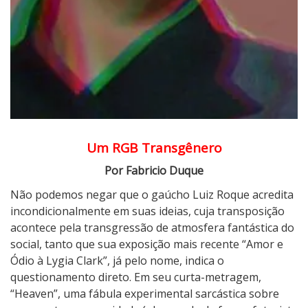
r
a
g
e
m
:
H
e
a
Um RGB Transgênero
v
Por Fabricio Duque
e
n
Não podemos negar que o gaúcho Luiz Roque acredita
incondicionalmente em suas ideias, cuja transposição
acontece pela transgressão de atmosfera fantástica do
social, tanto que sua exposição mais recente “Amor e
Ódio à Lygia Clark”, já pelo nome, indica o
questionamento direto. Em seu curta-metragem,
“Heaven”, uma fábula experimental sarcástica sobre