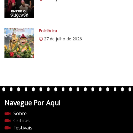
1
w
p
.
c
Folclórica
o
27 de julho de 2026
m
/
v
e
r
t
e
n
t
Navegue Por Aqui
e
s
Sobre
d
Críticas
o
Festivais