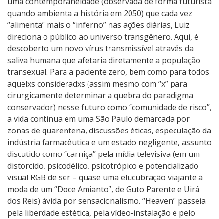
uma contemporaneidade (observada de forma futurista
quando ambienta a história em 2050) que cada vez
“alimenta” mais o “inferno” nas ações diárias, Luiz
direciona o público ao universo transgênero. Aqui, é
descoberto um novo vírus transmissível através da
saliva humana que afetaria diretamente a população
transexual. Para a paciente zero, bem como para todos
aquelxs consideradxs (assim mesmo com “x” para
cirurgicamente determinar a quebra do paradigma
conservador) nesse futuro como “comunidade de risco”,
a vida continua em uma São Paulo demarcada por
zonas de quarentena, discussões éticas, especulação da
indústria farmacêutica e um estado negligente, assunto
discutido como “carniça” pela mídia televisiva (em um
distorcido, psicodélico, psicotrópico e potencializado
visual RGB de ser – quase uma elucubração viajante à
moda de um “Doce Amianto”, de Guto Parente e Uirá
dos Reis) ávida por sensacionalismo. “Heaven” passeia
pela liberdade estética, pela vídeo-instalação e pelo