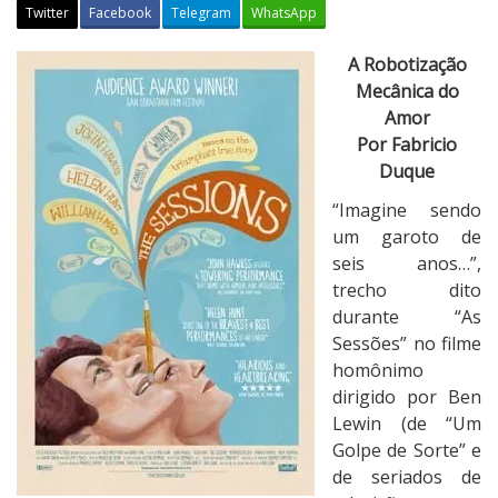
Twitter
Facebook
Telegram
WhatsApp
C
A Robotização
r
Mecânica do
í
Amor
t
Por Fabricio
i
Duque
c
“Imagine sendo
a
um garoto de
:
seis anos…”,
A
trecho dito
s
durante “As
S
Sessões” no filme
e
homônimo
s
dirigido por Ben
s
Lewin (de “Um
õ
Golpe de Sorte” e
e
de seriados de
s