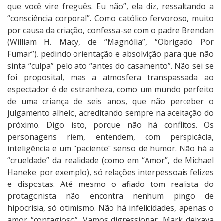
que você vire freguês. Eu não”, ela diz, ressaltando a
“consciência corporal”. Como católico fervoroso, muito
por causa da criação, confessa-se com o padre Brendan
(William H. Macy, de “Magnólia”, “Obrigado Por
Fumar”), pedindo orientação e absolvição para que não
sinta “culpa” pelo ato “antes do casamento”. Não sei se
foi proposital, mas a atmosfera transpassada ao
espectador é de estranheza, como um mundo perfeito
de uma criança de seis anos, que não perceber o
julgamento alheio, acreditando sempre na aceitação do
próximo. Digo isto, porque não há conflitos. Os
personagens riem, entendem, com perspicácia,
inteligência e um “paciente” senso de humor. Não há a
“crueldade” da realidade (como em “Amor”, de Michael
Haneke, por exemplo), só relações interpessoais felizes
e dispostas. Até mesmo o afiado tom realista do
protagonista não encontra nenhum pingo de
hipocrisia, só otimismo. Não há infelicidades, apenas o
amor “contagioso”. Vamos digressionar. Mark deixava