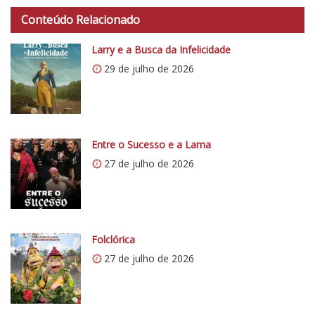
t
Conteúdo Relacionado
t
p
Larry e a Busca da Infelicidade
s
29 de julho de 2026
:
/
/
i
0
Entre o Sucesso e a Lama
.
27 de julho de 2026
w
p
.
c
Folclórica
o
27 de julho de 2026
m
/
v
e