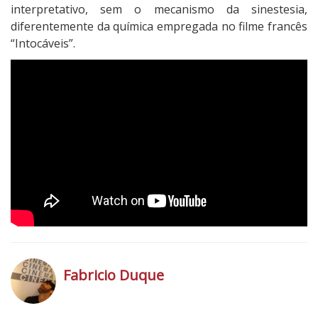
interpretativo, sem o mecanismo da sinestesia,
diferentemente da química empregada no filme francês
“Intocáveis”.
Fabricio Duque
h