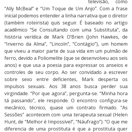
televisão, como
“Ally McBeal” e “Um Toque de Um Anjo”. Com a frase
inicial podemos entender a linha narrativa que o diretor
(também roteirista) quis seguir. É baseado no artigo
acadêmico “Se Consultando com uma Substituta”, da
história verídica de Mark O’Brien (John Hawkes, de
“Inverno da Alma”, “Lincoln”, “Contágio”), um homem
que viveu a maior parte de sua vida em um pulmão de
ferro, devido a Poliomelite (que se desenvolveu aos seis
anos) e que usa a poesia para expressar os anseios e
controles de seu corpo. Ao ser convidado a escrever
sobre sexo entre deficientes, Mark desperta os
impulsos sexuais. Aos 38 anos busca perder sua
virgindade. “Por que agora”, pergunta-se. “Minha hora
tá passando”, ele responde. O encontro configura-se
mecânico, técnico, quase um contrato firmado. “As
Sessões” acontecem com uma terapeuta sexual (Helen
Hunt, de “Melhor é Impossível”, “Náufrago”). “O que me
diferencia de uma prostituta é que a prostituta quer