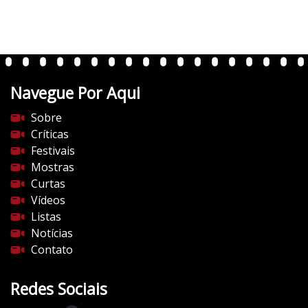
r
t
e
n
t
Navegue Por Aqui
e
s
Sobre
d
Críticas
o
Festivais
c
Mostras
i
Curtas
n
Vídeos
e
Listas
m
Notícias
a
Contato
.
c
Redes Sociais
o