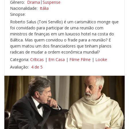
Gênero:
Drama
Suspense
Nacionalidade:
Itália
Sinopse:
Roberto Salus (Toni Servillo) é um carismático monge que
foi convidado para participar de uma reunião com
ministros de finanças em um luxuoso hotel na costa do
Báltica. Mas quem convidou o frade para a reunião? E
quem matou um dos financiadores que tinham planos
radicais de mudar a ordem econômica mundial?
Categoria:
Críticas
|
Em Casa
|
Filme Filme
|
Looke
Avaliação:
4 de 5