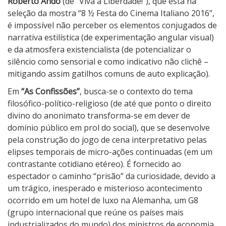
s
Roberto Andò
(de “Viva a Liberdade!”), que está na
õ
seleção da mostra “8 ½ Festa do Cinema Italiano 2016”,
e
é impossível não perceber os elementos conjugados de
s
narrativa estilística (de experimentação angular visual)
e da atmosfera existencialista (de potencializar o
silêncio como sensorial e como indicativo não clichê –
mitigando assim gatilhos comuns de auto explicação).
Em
“As Confissões”
, busca-se o contexto do tema
filosófico-político-religioso (de até que ponto o direito
divino do anonimato transforma-se em dever de
domínio público em prol do social), que se desenvolve
pela construção do jogo de cena interpretativo pelas
elipses temporais de micro-ações continuadas (em um
contrastante cotidiano etéreo). É fornecido ao
espectador o caminho “prisão” da curiosidade, devido a
um trágico, inesperado e misterioso acontecimento
ocorrido em um hotel de luxo na Alemanha, um G8
(grupo internacional que reúne os países mais
industrializados do mundo) dos ministros de economia