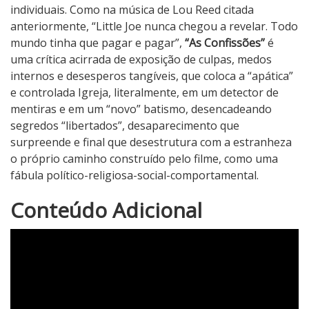
individuais. Como na música de Lou Reed citada
anteriormente, “Little Joe nunca chegou a revelar. Todo
mundo tinha que pagar e pagar”,
“As Confissões”
é
uma crítica acirrada de exposição de culpas, medos
internos e desesperos tangíveis, que coloca a “apática”
e controlada Igreja, literalmente, em um detector de
mentiras e em um “novo” batismo, desencadeando
segredos “libertados”, desaparecimento que
surpreende e final que desestrutura com a estranheza
o próprio caminho construído pelo filme, como uma
fábula político-religiosa-social-comportamental.
4
Conteúdo Adicional
N
o
t
a
d
o