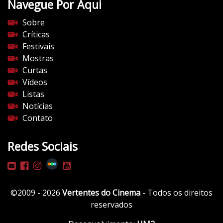
Navegue Por Aqui
e
s
Sobre
d
Críticas
o
Festivais
c
Mostras
i
Curtas
n
Vídeos
e
Listas
m
Notícias
a
Contato
.
c
Redes Sociais
o
m
/
w
©2009 - 2026
Vertentes do Cinema
- Todos os direitos
p
reservados
-
c