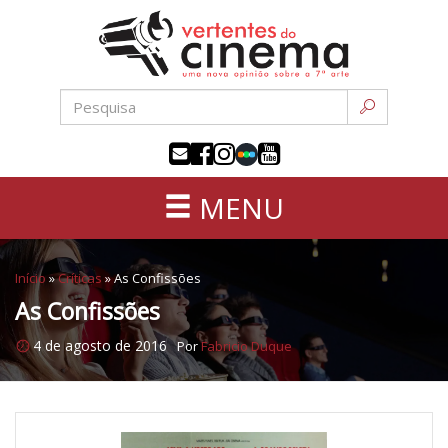
Uma
Pular
nova
para
opinião
o
sobre
conteúdo
a
sétima
arte
MENU
Início
»
Críticas
»
As Confissões
As Confissões
4 de agosto de 2016
Por
Fabricio Duque