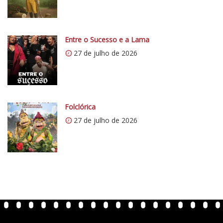
/
/
i
0
Entre o Sucesso e a Lama
.
27 de julho de 2026
w
p
.
c
o
Folclórica
m
27 de julho de 2026
/
v
e
r
t
e
n
t