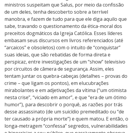
ministros suspeitam que Salus, por meio da confissão
de um deles, tenha descoberto sobre a terrível
manobra, e fazem de tudo para que ele diga aquilo que
sabe, travando o questionamento da ética-moral dos
preceitos dogmáticos da Igreja Católica. Esses líderes
embasam seus discursos em livros referenciados (até
“arcaicos” e obsoletos) com o intuito de “conquistar”
suas ideias, que são rebatidas de forma direta e
perspicaz, entre investigações de um “show” televisivo
por circuitos de câmera de segurança. Assim, eles
tentam juntar os quebra-cabeças (detalhes – provas do
crime – que ligam os pontos), em elucubrações
mirabolantes e em adjetivações da vítima (“um otimista
nesta crise”, “viciado em amor”, e que “era de um ótimo
humor”), para descobrir o porquê, as razões por trás
desse assassinato (de um suicídio premeditado ou “de
ter causado a própria morte”) e quem matou. E então, o
longa-metragem “confessa” segredos, vulnerabilidades
e hipocrisias a seu público, que passivamente observa