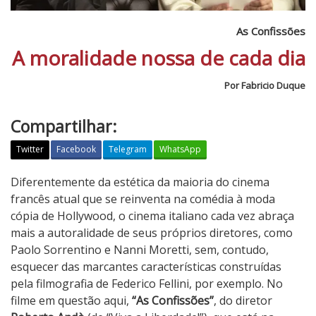
As Confissões
A moralidade nossa de cada dia
Por Fabricio Duque
Compartilhar:
Twitter
Facebook
Telegram
WhatsApp
A
Diferentemente da estética da maioria do cinema
s
francês atual que se reinventa na comédia à moda
C
cópia de Hollywood, o cinema italiano cada vez abraça
o
mais a autoralidade de seus próprios diretores, como
n
Paolo Sorrentino e Nanni Moretti, sem, contudo,
f
esquecer das marcantes características construídas
i
pela filmografia de Federico Fellini, por exemplo. No
s
filme em questão aqui,
“As Confissões”
, do diretor