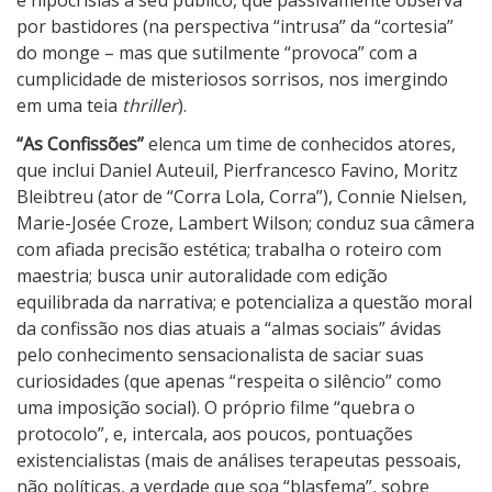
por bastidores (na perspectiva “intrusa” da “cortesia”
do monge – mas que sutilmente “provoca” com a
cumplicidade de misteriosos sorrisos, nos imergindo
em uma teia
thriller
).
“As Confissões”
elenca um time de conhecidos atores,
que inclui Daniel Auteuil, Pierfrancesco Favino, Moritz
Bleibtreu (ator de “Corra Lola, Corra”), Connie Nielsen,
Marie-Josée Croze, Lambert Wilson; conduz sua câmera
com afiada precisão estética; trabalha o roteiro com
maestria; busca unir autoralidade com edição
equilibrada da narrativa; e potencializa a questão moral
da confissão nos dias atuais a “almas sociais” ávidas
pelo conhecimento sensacionalista de saciar suas
curiosidades (que apenas “respeita o silêncio” como
uma imposição social). O próprio filme “quebra o
protocolo”, e, intercala, aos poucos, pontuações
existencialistas (mais de análises terapeutas pessoais,
não políticas, a verdade que soa “blasfema”, sobre