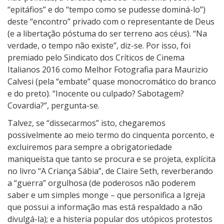
“epitáfios” e do “tempo como se pudesse dominá-lo”)
deste “encontro” privado com o representante de Deus
(e a libertação póstuma do ser terreno aos céus). “Na
verdade, o tempo não existe”, diz-se. Por isso, foi
premiado pelo Sindicato dos Críticos de Cinema
Italianos 2016 como Melhor Fotografia para Maurizio
Calvesi (pela “embate” quase monocromático do branco
e do preto). “Inocente ou culpado? Sabotagem?
Covardia?”, pergunta-se.
Talvez, se “dissecarmos” isto, chegaremos
possivelmente ao meio termo do cinquenta porcento, e
excluiremos para sempre a obrigatoriedade
maniqueísta que tanto se procura e se projeta, explícita
no livro “A Criança Sábia”, de Claire Seth, reverberando
a “guerra” orgulhosa (de poderosos não poderem
saber e um simples monge – que personifica a Igreja
que possui a informação mas está respaldado a não
divulgá-la); e a histeria popular dos utópicos protestos