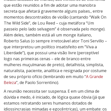
que estão reunidos a fim de adotar uma manobra
secreta que afetará gravemente alguns países., entre
momentos descontraídos de violão (cantando “Walk On
The Wild Side”, de Lou Reed – cuja metáfora “Um
passeio pelo lado selvagem” é observada pelo monge).
Além deles, também está ali um monge italiano,
Roberto Salus (o sempre irretocável ator Toni Servillo –
que interpretou um político insatisfeito em “Viva a
Liberdade”), que possui uma visão livre (perceptível
logo nas primeiras cenas – ele de branco entre
mulheres muçulmanas de preto), detalhista, simplista,
naturalista, paciente, analítica e resignada por costume
de seu próprio ofício (lembrando em muito “
A Grande
Beleza
”, de Paolo Sorrentino).
A reunião necessita ser suspensa. E em um clima de
dúvida e medo, é iniciado, de lógica quase óbvia (já que
estamos retratando seres humanos dotados de
idiossincrasias mimadas e egocêntricas), um embate: os