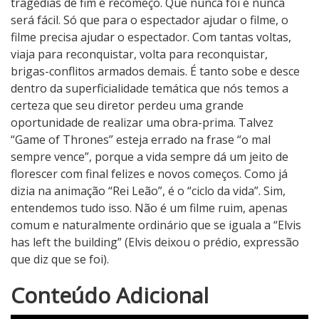
tragédias de fim e recomeço. Que nunca foi e nunca
será fácil. Só que para o espectador ajudar o filme, o
filme precisa ajudar o espectador. Com tantas voltas,
viaja para reconquistar, volta para reconquistar,
brigas-conflitos armados demais. É tanto sobe e desce
dentro da superficialidade temática que nós temos a
certeza que seu diretor perdeu uma grande
oportunidade de realizar uma obra-prima. Talvez
“Game of Thrones” esteja errado na frase “o mal
sempre vence”, porque a vida sempre dá um jeito de
florescer com final felizes e novos começos. Como já
dizia na animação “Rei Leão”, é o “ciclo da vida”. Sim,
entendemos tudo isso. Não é um filme ruim, apenas
comum e naturalmente ordinário que se iguala a “Elvis
has left the building” (Elvis deixou o prédio, expressão
que diz que se foi).
3
Conteúdo Adicional
N
o