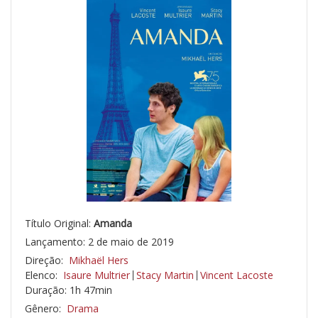
Título Original:
Amanda
Lançamento: 2 de maio de 2019
Direção:
Mikhaël Hers
Elenco:
Isaure Multrier
Stacy Martin
Vincent Lacoste
Duração: 1h 47min
Gênero:
Drama