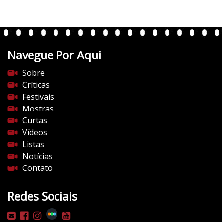
t
e
n
t
Navegue Por Aqui
e
s
Sobre
d
Críticas
o
Festivais
c
Mostras
i
Curtas
n
Vídeos
e
Listas
m
Notícias
a
Contato
.
c
Redes Sociais
o
m