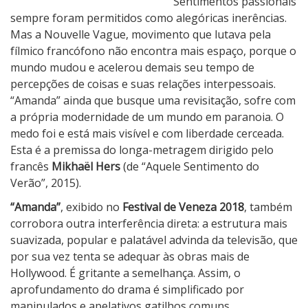
Sentimentos passionais
sempre foram permitidos como alegóricas inerências.
Mas a Nouvelle Vague, movimento que lutava pela
fílmico francófono não encontra mais espaço, porque o
mundo mudou e acelerou demais seu tempo de
percepções de coisas e suas relações interpessoais.
“Amanda” ainda que busque uma revisitação, sofre com
a própria modernidade de um mundo em paranoia. O
medo foi e está mais visível e com liberdade cerceada.
Esta é a premissa do longa-metragem dirigido pelo
francês
Mikhaël Hers
(de “Aquele Sentimento do
Verão”, 2015).
“Amanda”
, exibido no
Festival de Veneza 2018
, também
corrobora outra interferência direta: a estrutura mais
suavizada, popular e palatável advinda da televisão, que
por sua vez tenta se adequar às obras mais de
Hollywood. É gritante a semelhança. Assim, o
aprofundamento do drama é simplificado por
manipulados e apelativos gatilhos comuns