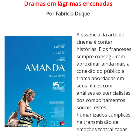
Dramas em lágrimas encenadas
a
n
Por Fabricio Duque
d
a
A essência da arte do
cinema é contar
histórias. E os franceses
sempre conseguiram
aproximar ainda mais a
conexão do público a
trama abordadas em
seus filmes com
análises existencialistas
dos comportamentos
sociais, estes
humanizados cúmplices
na transmissão de
emoções teatralizadas.