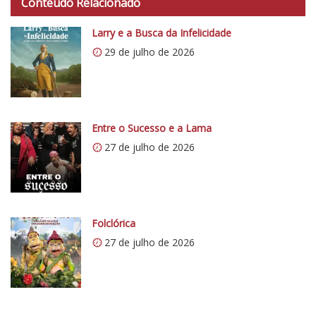
Conteúdo Relacionado
t
p
Larry e a Busca da Infelicidade
s
29 de julho de 2026
:
/
/
i
0
Entre o Sucesso e a Lama
.
27 de julho de 2026
w
p
.
c
Folclórica
o
27 de julho de 2026
m
/
v
e
r