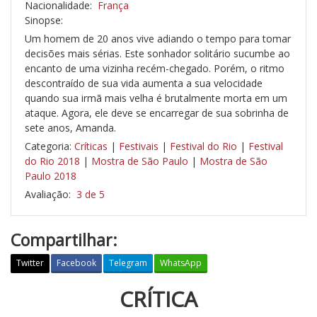
Nacionalidade:
França
Sinopse:
Um homem de 20 anos vive adiando o tempo para tomar
decisões mais sérias. Este sonhador solitário sucumbe ao
encanto de uma vizinha recém-chegado. Porém, o ritmo
descontraído de sua vida aumenta a sua velocidade
quando sua irmã mais velha é brutalmente morta em um
ataque. Agora, ele deve se encarregar de sua sobrinha de
sete anos, Amanda.
Categoria:
Críticas
|
Festivais
|
Festival do Rio
|
Festival
do Rio 2018
|
Mostra de São Paulo
|
Mostra de São
Paulo 2018
Avaliação:
3 de 5
Compartilhar:
Twitter
Facebook
Telegram
WhatsApp
CRÍTICA
A
m