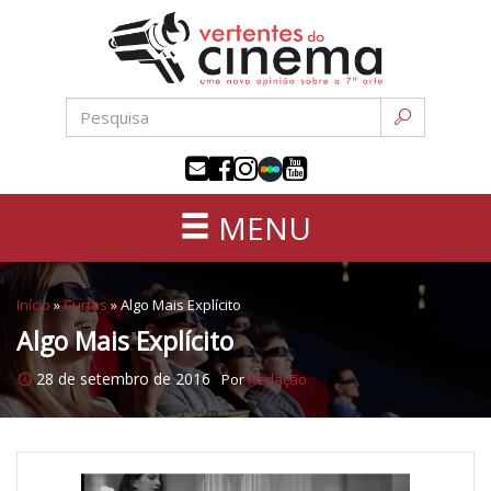
Uma
Pular
nova
para
opinião
o
sobre
conteúdo
a
sétima
arte
MENU
Início
»
Curtas
»
Algo Mais Explícito
Algo Mais Explícito
28 de setembro de 2016
Por
Redação