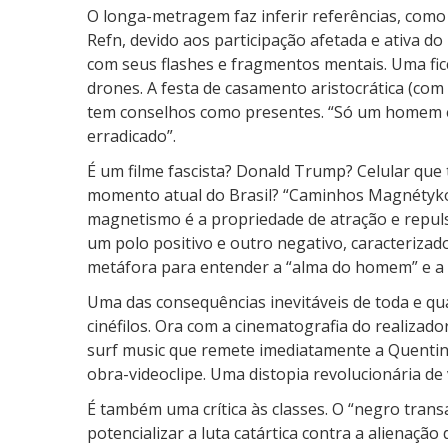
O longa-metragem faz inferir referências, como 
é
Refn, devido aos participação afetada e ativa do 
t
com seus flashes e fragmentos mentais. Uma ficçã
y
drones. A festa de casamento aristocrática (com 
k
tem conselhos como presentes. “Só um homem eg
o
erradicado”.
s
É um filme fascista? Donald Trump? Celular que
momento atual do Brasil? “Caminhos Magnétykos
magnetismo é a propriedade de atração e repul
um polo positivo e outro negativo, caracterizado
metáfora para entender a “alma do homem” e a
Uma das consequências inevitáveis de toda e qua
cinéfilos. Ora com a cinematografia do realizado
surf music que remete imediatamente a Quentin T
obra-videoclipe. Uma distopia revolucionária de
É também uma crítica às classes. O “negro tran
potencializar a luta catártica contra a alienação