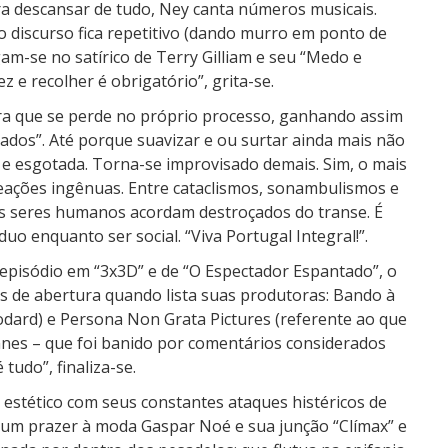
ara descansar de tudo, Ney canta números musicais.
o discurso fica repetitivo (dando murro em ponto de
rigam-se no satírico de Terry Gilliam e seu “Medo e
z e recolher é obrigatório”, grita-se.
ra que se perde no próprio processo, ganhando assim
dos”. Até porque suavizar e ou surtar ainda mais não
da e esgotada. Torna-se improvisado demais. Sim, o mais
eações ingênuas. Entre cataclismos, sonambulismos e
s seres humanos acordam destroçados do transe. É
o enquanto ser social. “Viva Portugal Integral!”.
u episódio em “3x3D” e de “O Espectador Espantado”, o
iais de abertura quando lista suas produtoras: Bando à
 Godard) e Persona Non Grata Pictures (referente ao que
nnes – que foi banido por comentários considerados
tudo”, finaliza-se.
estético com seus constantes ataques histéricos de
 (um prazer à moda Gaspar Noé e sua junção “Clímax” e