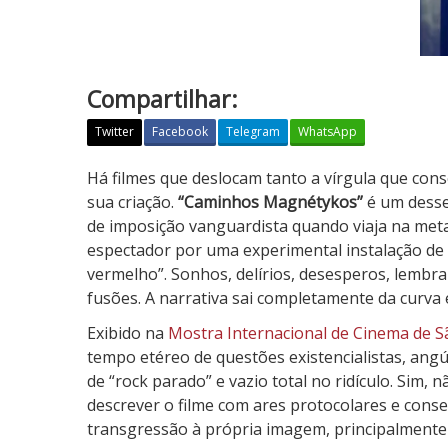
Compartilhar:
Twitter
Facebook
Telegram
WhatsApp
C
Há filmes que deslocam tanto a vírgula que con
a
sua criação.
“Caminhos Magnétykos”
é um desse
m
de imposição vanguardista quando viaja na meta
i
espectador por uma experimental instalação de
n
vermelho”. Sonhos, delírios, desesperos, lembr
h
fusões. A narrativa sai completamente da curva 
o
Exibido na
Mostra Internacional de Cinema de S
s
tempo etéreo de questões existencialistas, angús
M
de “rock parado” e vazio total no ridículo. Sim, n
a
descrever o filme com ares protocolares e cons
g
transgressão à própria imagem, principalmente 
n