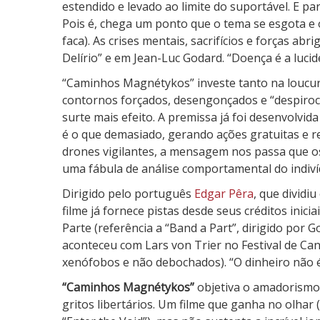
estendido e levado ao limite do suportável. E p
Pois é, chega um ponto que o tema se esgota e 
faca). As crises mentais, sacrifícios e forças ab
Delírio” e em Jean-Luc Godard. “Doença é a lucide
“Caminhos Magnétykos” investe tanto na loucu
contornos forçados, desengonçados e “despiroca
surte mais efeito. A premissa já foi desenvolvi
é o que demasiado, gerando ações gratuitas e r
drones vigilantes, a mensagem nos passa que o
uma fábula de análise comportamental do indivídu
Dirigido pelo português
Edgar Pêra
, que dividi
filme já fornece pistas desde seus créditos inic
Parte (referência a “Band a Part”, dirigido por
aconteceu com Lars von Trier no Festival de Ca
xenófobos e não debochados). “O dinheiro não é 
“Caminhos Magnétykos”
objetiva o amadorismo 
gritos libertários. Um filme que ganha no olhar