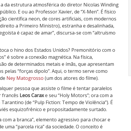
a da estrutura atmosférica do diretor Nicolas Winding
público. E ou ao Professor Xavier, de “X-Men”. É físico
o científica neon, de cores artificiais, com modernos
direito a Primeiro Ministro), estranha e desalinhada,
oísta é capaz de amar”, discursa-se com “altruísmo
 toca o hino dos Estados Unidos? Premonitório com o
” é sobre a conexão magnética. Na física,
são de determinados metais e ímãs, que apresentam
s pelas “forças dipolo”. Aqui, o termo serve como
 de
Ney Matogrosso
(um dos atores do filme).
lquer pessoa que assiste o filme é tentar paralelos
r francês
Leos Carax
e seu “Holy Motors”; ora com a
arantino (de “Pulp Fiction: Tempo de Violência”). É
 viés esquizofrênico e propositadamente surtado.
sa com a branca”, elemento agressivo para chocar e
 de uma “parcela rica” da sociedade. O conceito é