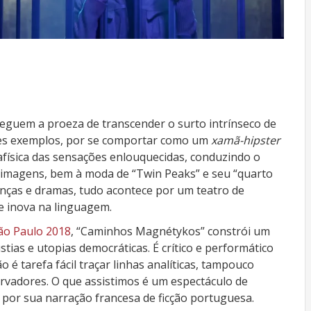
seguem a proeza de transcender o surto intrínseco de
s exemplos, por se comportar como um
xamã-hipster
física das sensações enlouquecidas, conduzindo o
 imagens, bem à moda de “Twin Peaks” e seu “quarto
anças e dramas, tudo acontece por um teatro de
e inova na linguagem.
ão Paulo 2018
, “Caminhos Magnétykos” constrói um
tias e utopias democráticas. É crítico e performático
ão é tarefa fácil traçar linhas analíticas, tampouco
ervadores. O que assistimos é um espectáculo de
por sua narração francesa de ficção portuguesa.