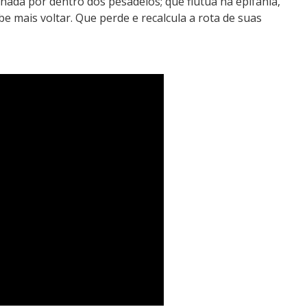
ornada por dentro dos pesadelos; que flutua na epifania,
e mais voltar. Que perde e recalcula a rota de suas