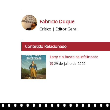
3
N
o
Fabricio Duque
t
Crítico | Editor Geral
a
h
d
t
o
t
Conteúdo Relacionado
C
p
r
s
Larry e a Busca da Infelicidade
í
:
29 de julho de 2026
t
/
i
/
c
i
o
0
5
.
1
w
p
.