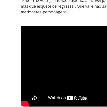
“Enter the Void”), mas não sustenta a incrível j
mas que esquece de regressar. Que vai e não sab
marionetes-personagens.