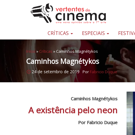
Pular para o conteúdo
Uma
nova
opinião
CRÍTICAS
ESPECIAIS
FESTIV
sobre
a
Início
»
Críticas
»
Caminhos Magnétykos
sétima
Caminhos Magnétykos
arte
24 de setembro de 2019
Por
Fabricio Duque
Caminhos Magnétykos
A existência pelo neon
Por Fabricio Duque