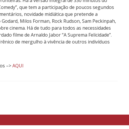
ronteiras. Há a versão integral de 330 minutos do
 Comedy”, que tem a participação de poucos segundos
umentários, novidade midiática que pretende a
do Godard, Milos Forman, Rock Rudson, Sam Peckinpah,
sobre cinema. Há de tudo para todos as necessidades
dado filme de Arnaldo Jabor “A Suprema Felicidade”.
rênico de mergulho à vivência de outros indivíduos
ios –>
AQUI