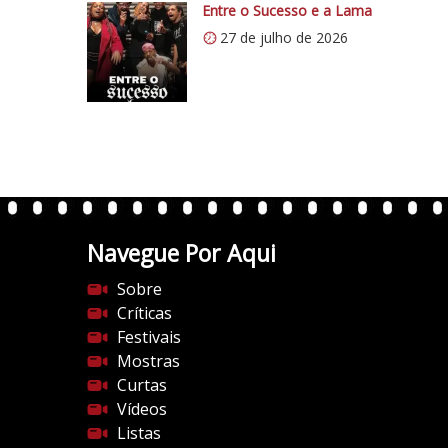
p
Entre o Sucesso e a Lama
s
27 de julho de 2026
:
/
/
i
0
.
w
p
.
Navegue Por Aqui
c
Sobre
o
Críticas
m
Festivais
/
Mostras
v
Curtas
e
Vídeos
r
Listas
t