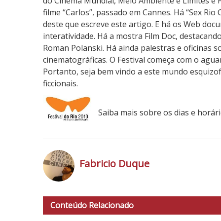
s
do Cinema Mundial, Meio Ambiente e Limites e F
t
filme “Carlos”, passado em Cannes. Há “Sex Rio
i
deste que escreve este artigo. E há os Web doc
v
interatividade. Há a mostra Film Doc, destacan
a
Roman Polanski. Há ainda palestras e oficinas 
l
cinematográficas. O Festival começa com o aguar
d
Portanto, seja bem vindo a este mundo esquizof
o
ficcionais.
R
i
Saiba mais sobre os dias e horár
o
Fabricio Duque
h
t
Conteúdo Relacionado
t