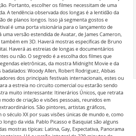
ção. Portanto, escolher os filmes necessitam de uma
da. A tendência observada dos longas é a lentidão da
ação de planos longos. Isso já segmenta gostos e
stival é uma porta visionária para o lançamento de
rá uma versão estendida de Avatar, de James Cameron,
s, também em 3D. Haverá mostras específicas de Bruno
ai. Haverá as estreias de longas e documentários
ntes ou não. O segredo é a escolha dos filmes que
legendas eletrônicas, da mostra Midnight Movie e da
 badalados: Woody Allen, Robert Rodriguez, Abbas
dores dos principais festivais internacionais, estes ou
ra a estreia no circuito comercial ou estarão sendo
 muito interessante: Itinerários Únicos, que retrata
u modo de criação e visões pessoais, reunidos em
raordinários. São pintores, artistas gráficos,
m o século XX por suas visões únicas de mundo e, como
o longo da vida. Pablo Picasso e Basquiat são alguns
das mostras típicas: Latina, Gay, Expectativa, Panorama