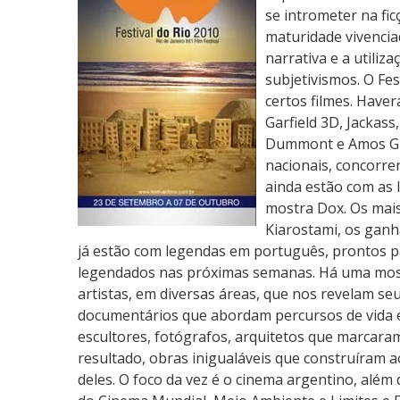
c
se intrometer na fic
o
maturidade vivencia
l
narrativa e a utiliz
h
subjetivismos. O Fe
e
certos filmes. Have
n
Garfield 3D, Jackas
d
Dummont e Amos Git
o
nacionais, concorre
F
ainda estão com as 
i
mostra Dox. Os mais
l
Kiarostami, os ganha
m
já estão com legendas em português, prontos pa
e
legendados nas próximas semanas. Há uma mostra
s
artistas, em diversas áreas, que nos revelam se
n
documentários que abordam percursos de vida ext
o
escultores, fotógrafos, arquitetos que marcara
F
resultado, obras inigualáveis que construíram a
e
deles. O foco da vez é o cinema argentino, além 