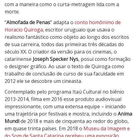
e
com a maneira como o curta-metragem lida com a
P
morte.
e
“
Almofada de Penas
” adapta o
conto homônimo de
n
Horacio Quiroga
, escritor uruguaio que usava o
a
realismo fantástico como objeto ao longo dos escritos
s
de sua carreira, todos das primeiras três décadas do
século XX. O criador da versão para os cinemas, o
catarinense
Joseph Specker Nys
, posui como formação
o designer gráfico. Ao usar o texto de Quiroga como
trabalho de conclusão de curso de sua faculdade em
2012 ele se descobre um cineasta.
Contemplado pelo programa Itaú Cultural no biênio
2013-2014, filma em 2016 esse produto audiovisual
impressionante, com uma extensa equipe – iniciando
uma trajetória por festivais e mostra, incluindo o
Anima
Mundi
de 2018 e mais de cinquenta ao redor do globo,
em quase trinta países. Em 2018 o
Museu da Imagem e
do Som de Santa Catarina recebeu uma exposição