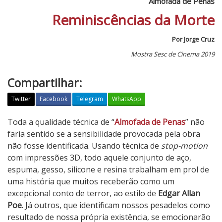
Almofada de Penas
Reminiscências da Morte
Por Jorge Cruz
Mostra Sesc de Cinema 2019
Compartilhar:
Twitter
Facebook
Telegram
WhatsApp
A
Toda a qualidade técnica de “
Almofada de Penas
” não
l
faria sentido se a sensibilidade provocada pela obra
m
não fosse identificada. Usando técnica de
stop-motion
o
com impressões 3D, todo aquele conjunto de aço,
f
espuma, gesso, silicone e resina trabalham em prol de
a
uma história que muitos receberão como um
d
excepcional conto de terror, ao estilo de
Edgar Allan
a
Poe
. Já outros, que identificam nossos pesadelos como
d
resultado de nossa própria existência, se emocionarão