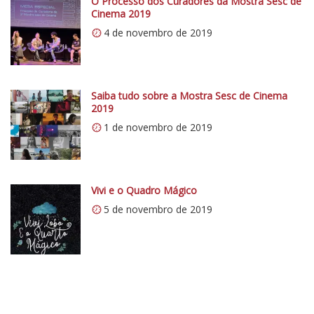
O Processo dos Curadores da Mostra Sesc de
í
Cinema 2019
t
4 de novembro de 2019
i
c
o
Saiba tudo sobre a Mostra Sesc de Cinema
5
2019
1
1 de novembro de 2019
Vivi e o Quadro Mágico
5 de novembro de 2019