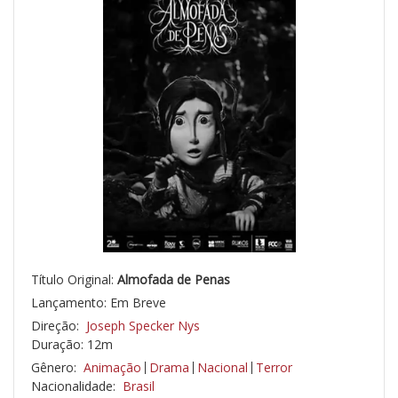
Título Original:
Almofada de Penas
Lançamento: Em Breve
Direção:
Joseph Specker Nys
Duração: 12m
Gênero:
Animação
Drama
Nacional
Terror
Nacionalidade:
Brasil