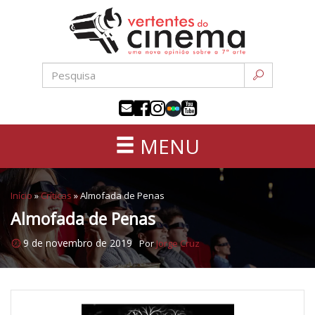
Uma
Pular
nova
para
opinião
o
sobre
conteúdo
a
sétima
arte
MENU
Início
»
Críticas
»
Almofada de Penas
Almofada de Penas
9 de novembro de 2019
Por
Jorge Cruz