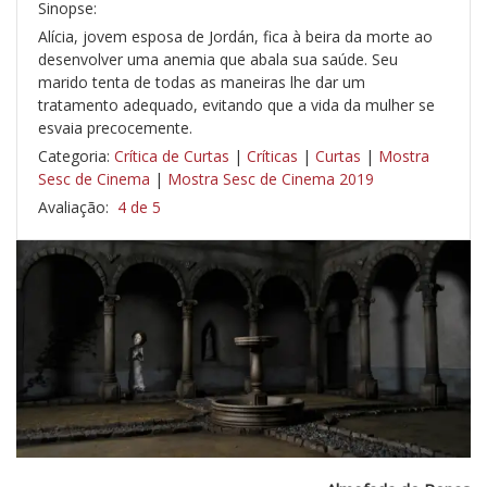
Sinopse:
Alícia, jovem esposa de Jordán, fica à beira da morte ao
desenvolver uma anemia que abala sua saúde. Seu
marido tenta de todas as maneiras lhe dar um
tratamento adequado, evitando que a vida da mulher se
esvaia precocemente.
Categoria:
Crítica de Curtas
|
Críticas
|
Curtas
|
Mostra
Sesc de Cinema
|
Mostra Sesc de Cinema 2019
Avaliação:
4 de 5