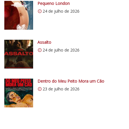
p
Pequeno London
s
24 de julho de 2026
:
/
/
i
0
Assalto
.
24 de julho de 2026
w
p
.
c
Dentro do Meu Peito Mora um Cão
o
23 de julho de 2026
m
/
v
e
r
t