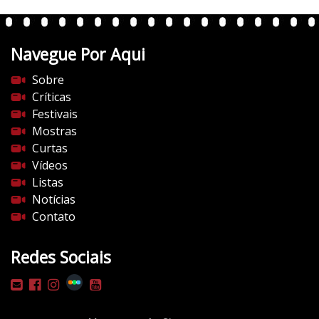
e
n
t
Navegue Por Aqui
e
s
Sobre
d
Críticas
o
Festivais
c
Mostras
i
Curtas
n
Vídeos
e
Listas
m
Notícias
a
Contato
.
c
Redes Sociais
o
m
/
w