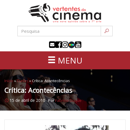
Uma
Pular
nova
para
opinião
o
sobre
conteúdo
a
sétima
arte
MENU
Início
»
Curtas
»
Crítica: Acontecências
Crítica: Acontecências
15 de abril de 2010
Por
Fabricio Duque