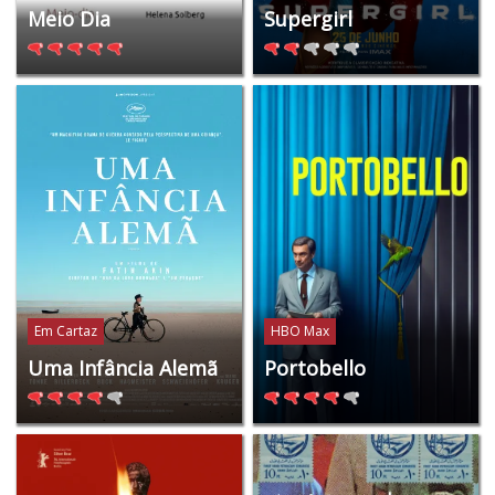
Meio Dia
Supergirl
Em Cartaz
HBO Max
Uma Infância Alemã
Portobello