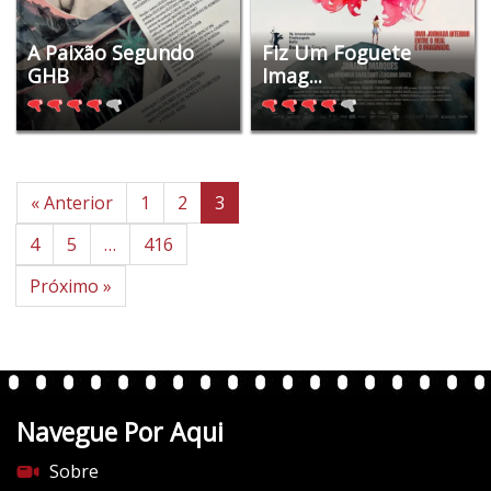
A Paixão Segundo
Fiz Um Foguete
GHB
Imag...
« Anterior
1
2
3
4
5
…
416
Próximo »
Navegue Por Aqui
Sobre