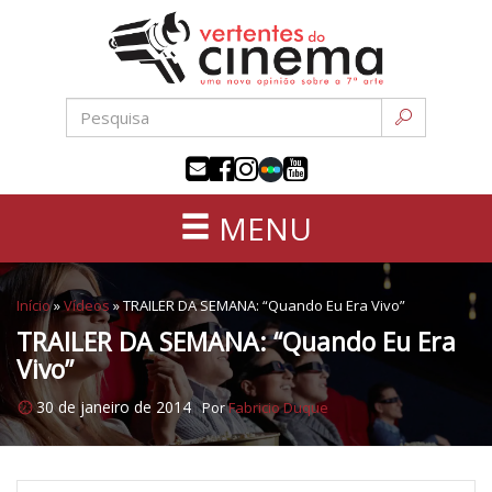
Uma
Pular
nova
para
opinião
o
sobre
conteúdo
a
sétima
arte
MENU
Início
»
Vídeos
»
TRAILER DA SEMANA: “Quando Eu Era Vivo”
TRAILER DA SEMANA: “Quando Eu Era
Vivo”
30 de janeiro de 2014
Por
Fabricio Duque