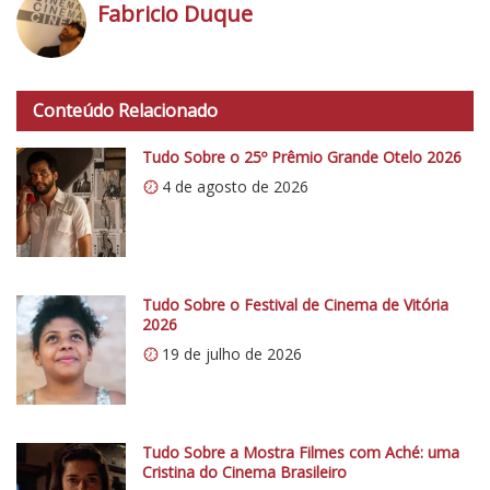
A
Fabricio Duque
N
A
h
:
t
Conteúdo Relacionado
“
t
Q
p
Tudo Sobre o 25º Prêmio Grande Otelo 2026
u
s
4 de agosto de 2026
a
:
n
/
d
/
o
i
E
0
Tudo Sobre o Festival de Cinema de Vitória
u
2026
.
E
19 de julho de 2026
w
r
p
a
.
V
c
Tudo Sobre a Mostra Filmes com Aché: uma
i
o
Cristina do Cinema Brasileiro
v
m