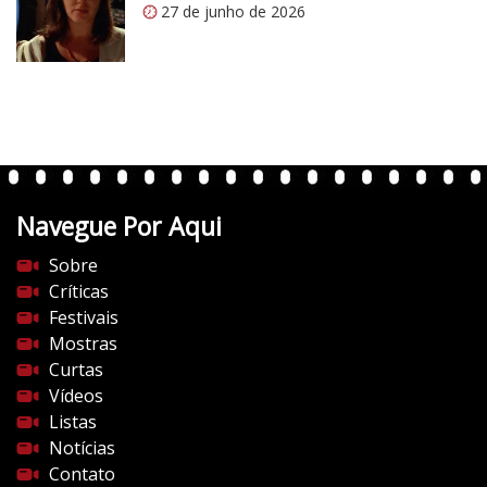
27 de junho de 2026
o
/
”
v
e
r
t
e
n
t
Navegue Por Aqui
e
s
Sobre
d
Críticas
o
Festivais
c
Mostras
i
Curtas
n
Vídeos
e
Listas
m
Notícias
a
Contato