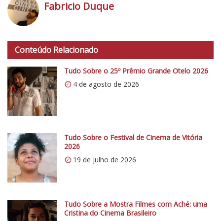
-
Fabricio Duque
M
E
h
T
t
Conteúdo Relacionado
R
t
A
p
Tudo Sobre o 25º Prêmio Grande Otelo 2026
G
s
4 de agosto de 2026
E
:
M
/
:
/
O
i
G
0
Tudo Sobre o Festival de Cinema de Vitória
u
2026
.
a
19 de julho de 2026
w
r
p
d
.
a
c
Tudo Sobre a Mostra Filmes com Aché: uma
-
o
Cristina do Cinema Brasileiro
C
m