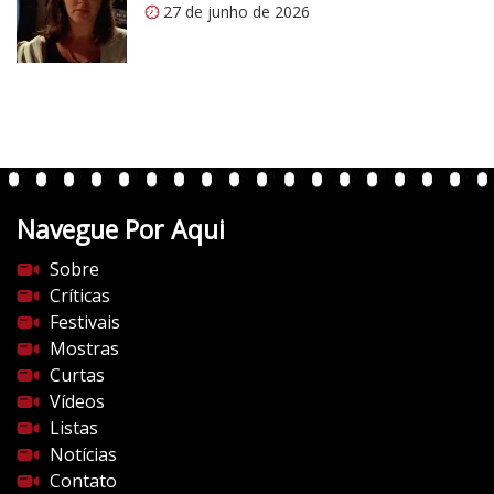
27 de junho de 2026
h
/
u
v
v
e
a
r
A
t
z
e
u
n
l
t
Navegue Por Aqui
e
s
Sobre
d
Críticas
o
Festivais
c
Mostras
i
Curtas
n
Vídeos
e
Listas
m
Notícias
a
Contato