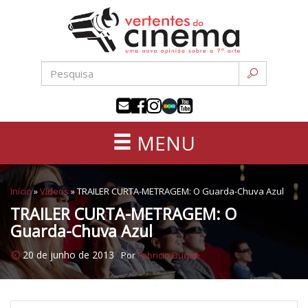
Uma
Pular
nova
para
opinião
o
sobre
conteúdo
a
sétima
arte
MENU
Início
»
Vídeos
»
TRAILER CURTA-METRAGEM: O Guarda-Chuva Azul
TRAILER CURTA-METRAGEM: O
Guarda-Chuva Azul
20 de junho de 2013
Por
Fabricio Duque