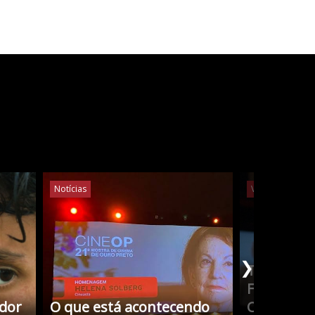
Notícias
Vídeos
Notíc
❯
Tudo Sobr
Filmes co
edor
O que está acontecendo
Cristina 