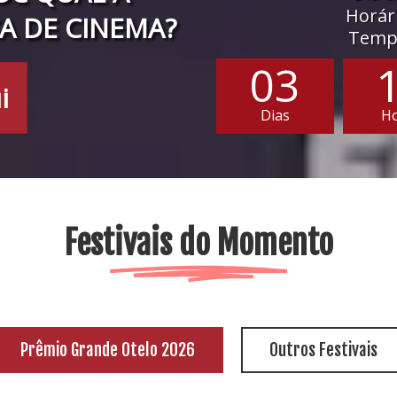
Horári
A DE CINEMA?
Tempo
03
i
Dias
H
Festivais do Momento
Prêmio Grande Otelo 2026
Outros Festivais