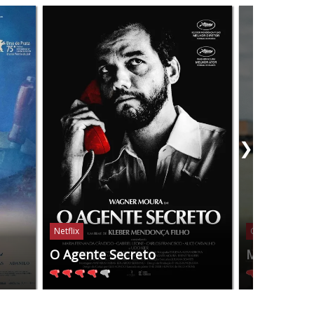
❯
Netflix
Globoplay
O Agente Secreto
Manas