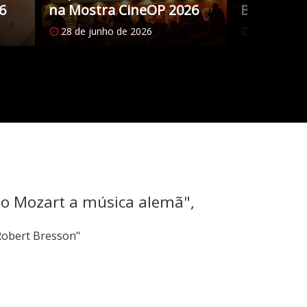
6
na Mostra CineOP 2026
Brasileiro
28 de junho de 2026
27 de junho
mo Mozart a música alemã",
Robert Bresson"