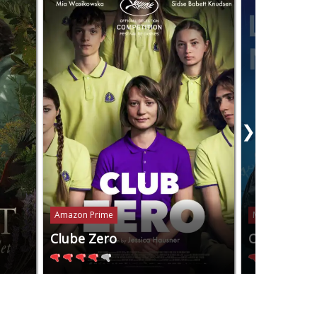
❯
Amazon Prime
Mubi
Clube Zero
Os Anos N