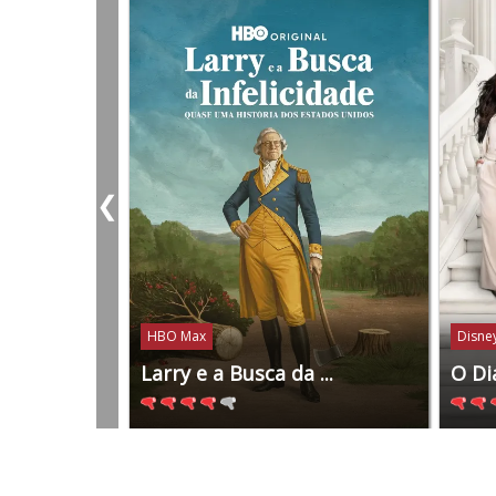
❮
HBO Max
Disney
Larry e a Busca da ...
O Di