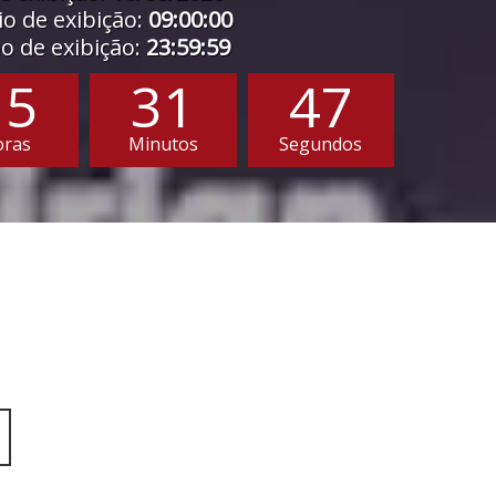
o de exibição:
09:00:00
 de exibição:
23:59:59
15
31
45
oras
Minutos
Segundos