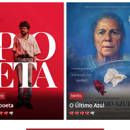
ine
Netflix
poeta
O Último Azul