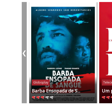
❮
Globoplay
Telec
Barba Ensopada de S...
Um 