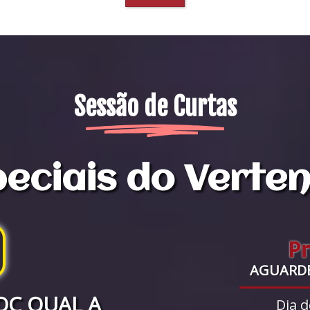
Sessão de Curtas
eciais do Verte
P
AGUARD
OC QUAL A
Dia d