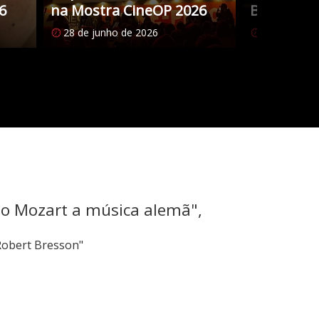
6
na Mostra CineOP 2026
Brasileiro
28 de junho de 2026
27 de junho
mo Mozart a música alemã",
Robert Bresson"