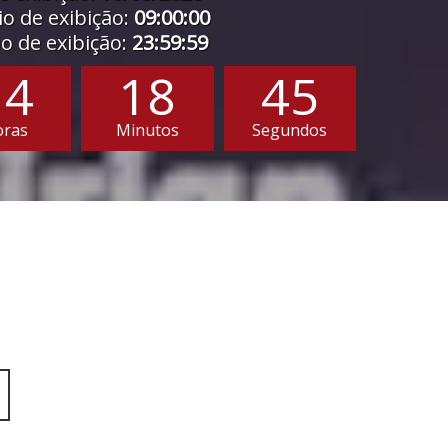
o de exibição:
09:00:00
 de exibição:
23:59:59
14
18
43
oras
Minutos
Segundos