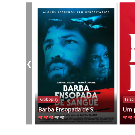
❮
Globoplay
Telec
Barba Ensopada de S...
Um 