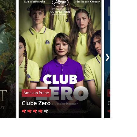
❯
Amazon Prime
Mubi
Clube Zero
Os Anos N