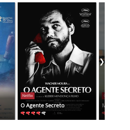
❯
Netflix
Globoplay
O Agente Secreto
Manas