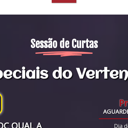
Sessão de Curtas
eciais do Verte
P
AGUARD
OC QUAL A
Dia d