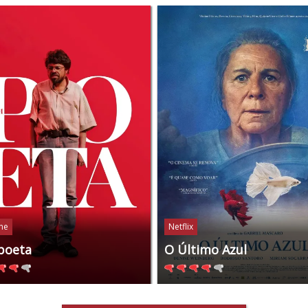
ine
Netflix
poeta
O Último Azul