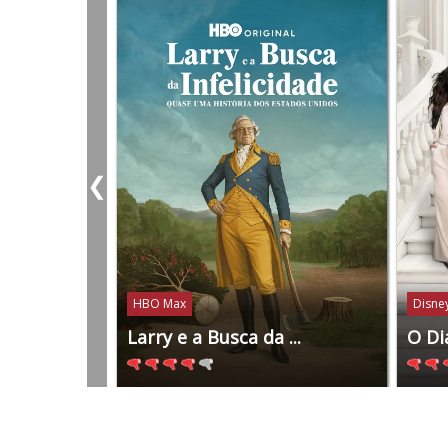
❮
HBO Max
Disney
Larry e a Busca da ...
O Di