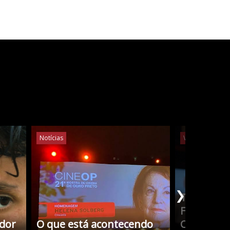
Notícias
Vídeos
Notíc
❯
Tudo Sobr
Filmes co
edor
O que está acontecendo
Cristina 