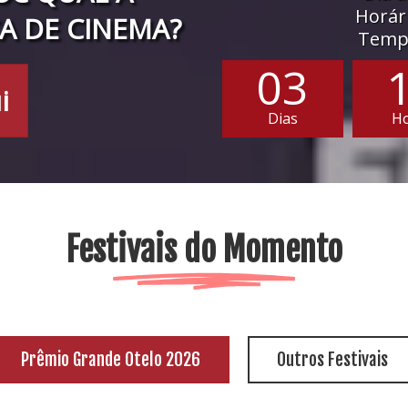
Horári
A DE CINEMA?
Tempo
03
i
Dias
H
Festivais do Momento
Prêmio Grande Otelo 2026
Outros Festivais